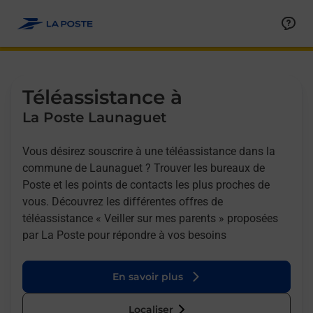
Allez au contenu
Afficher ou masquer la réponse
Afficher ou masquer la réponse
Afficher ou masquer la réponse
Téléassistance à
La Poste Launaguet
Vous désirez souscrire à une téléassistance dans la
commune de Launaguet ? Trouver les bureaux de
Poste et les points de contacts les plus proches de
vous. Découvrez les différentes offres de
téléassistance « Veiller sur mes parents » proposées
par La Poste pour répondre à vos besoins
En savoir plus
Localiser