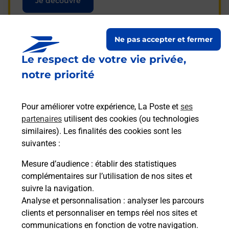
Je découvre
Ne pas accepter et fermer
Le respect de votre vie privée,
Questions fréquemment
notre priorité
posées
Pour améliorer votre expérience, La Poste et
ses
partenaires
utilisent des cookies (ou technologies
La téléassistance classique avec
similaires). Les finalités des cookies sont les
médaillon d’alarme qu’est ce que
suivantes :
c’est ?
Mesure d’audience
: établir des statistiques
complémentaires sur l’utilisation de nos sites et
Comment fonctionne la
suivre la navigation.
téléassistance classique ?
Analyse et personnalisation
: analyser les parcours
clients et personnaliser en temps réel nos sites et
communications en fonction de votre navigation.