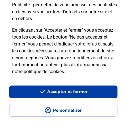
Publicité
: permettre de vous adresser des publicités
Comment est installée la
en lien avec vos centres d’intérêts sur notre site et
téléassistance classique ?
en dehors.
En cliquant sur "Accepter et fermer" vous acceptez
tous les cookies. Le bouton "Ne pas accepter et
Localiser
Liste
Liste - téléassistance
fermer" vous permet d'indiquer votre refus et seuls
Haute-Garonne - téléassistance
Launaguet - téléassistance
les cookies nécessaires au fonctionnement du site
seront déposés. Vous pouvez modifier vos choix à
tout moment ou obtenir plus d'informations via
notre politique de cookies
.
Plan du site
Accessibilité : partiellement conforme
Accepter et fermer
Conditions contractuelles
Personnaliser
Mentions légales