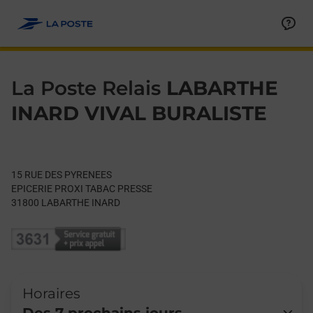
Le lien s'ouvre dans un nouvel onglet
Allez au contenu
Day of the Week
Get directions to La Poste Relais at 15 RUE DES PYRENEES L
Hours
La Poste Relais
LABARTHE
INARD VIVAL BURALISTE
15 RUE DES PYRENEES
EPICERIE PROXI TABAC PRESSE
31800
LABARTHE INARD
Horaires