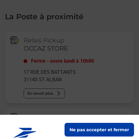
La Poste à proximité
Relais Pickup
OCCAZ STORE
Fermé
-
ouvre lundi à
10h00
17 RUE DES BATTANTS
31140
ST ALBAN
En savoir plus
La Poste Relais
FENOUILLET AUCHAN
Ne pas accepter et fermer
Fermé
-
ouvre lundi à
08h30