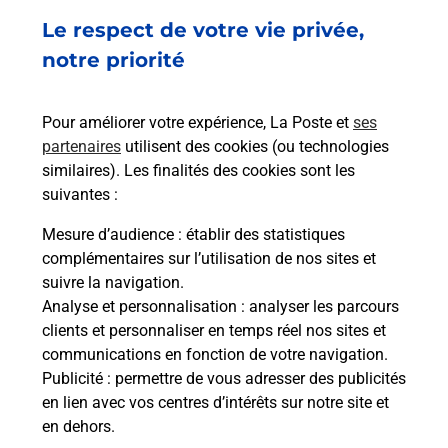
Le respect de votre vie privée,
RUE DES USINES
31150
FENOUILLET
notre priorité
En savoir plus
Pour améliorer votre expérience, La Poste et
ses
partenaires
utilisent des cookies (ou technologies
Malin !
similaires). Les finalités des cookies sont les
suivantes :
La Poste
Mesure d’audience
: établir des statistiques
en ligne
complémentaires sur l’utilisation de nos sites et
suivre la navigation.
Ouvert 24h/24
Analyse et personnalisation
: analyser les parcours
clients et personnaliser en temps réel nos sites et
En savoir plus
communications en fonction de votre navigation.
Publicité
: permettre de vous adresser des publicités
en lien avec vos centres d’intérêts sur notre site et
Recherchez un autre point de contact
en dehors.