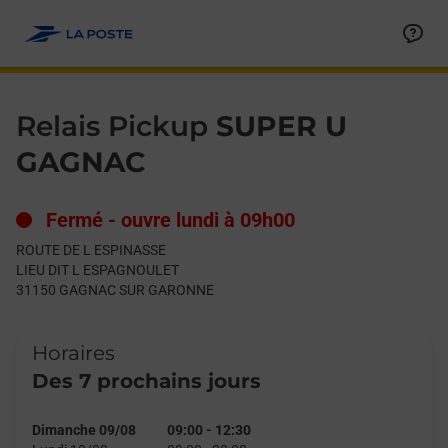
Le lien s'ouvre dans un nouvel onglet
Allez au contenu
Day of the Week
Get directions to Relais Pickup at ROUTE DE L ESPINASSE 
Hours
Relais Pickup
SUPER U
GAGNAC
Fermé
-
ouvre lundi à
09h00
ROUTE DE L ESPINASSE
LIEU DIT L ESPAGNOULET
31150
GAGNAC SUR GARONNE
Horaires
Des 7 prochains jours
Dimanche 09/08
09:00
-
12:30