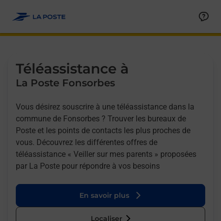
Allez au contenu
Afficher ou masquer la réponse
Afficher ou masquer la réponse
Afficher ou masquer la réponse
Téléassistance à
La Poste Fonsorbes
Vous désirez souscrire à une téléassistance dans la
commune de Fonsorbes ? Trouver les bureaux de
Poste et les points de contacts les plus proches de
vous. Découvrez les différentes offres de
téléassistance « Veiller sur mes parents » proposées
par La Poste pour répondre à vos besoins
En savoir plus
Localiser