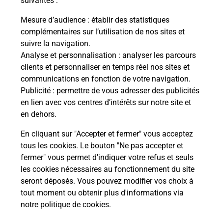
suivantes :
Mesure d’audience
: établir des statistiques
S'inscrire au code de la route
complémentaires sur l’utilisation de nos sites et
suivre la navigation.
Vous cherchez à passer votre code de la route auto
Analyse et personnalisation
: analyser les parcours
ou moto dans la commune Fonsorbes ? Découvrez
clients et personnaliser en temps réel nos sites et
toutes nos solutions.
communications en fonction de votre navigation.
Publicité
: permettre de vous adresser des publicités
En savoir plus
en lien avec vos centres d’intérêts sur notre site et
en dehors.
En cliquant sur "Accepter et fermer" vous acceptez
tous les cookies. Le bouton "Ne pas accepter et
Localiser
Liste
Liste - téléassistance
fermer" vous permet d'indiquer votre refus et seuls
Haute-Garonne - téléassistance
Fonsorbes - téléassistance
les cookies nécessaires au fonctionnement du site
seront déposés. Vous pouvez modifier vos choix à
tout moment ou obtenir plus d'informations via
notre politique de cookies
.
Plan du site