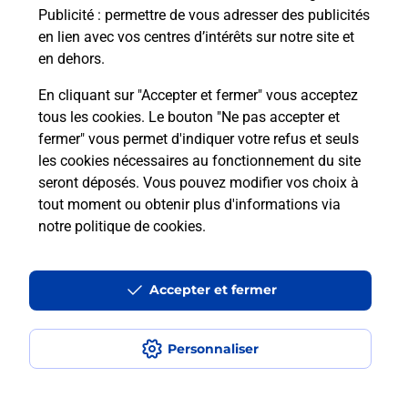
Publicité
: permettre de vous adresser des publicités
Comment est installée la
en lien avec vos centres d’intérêts sur notre site et
téléassistance classique ?
en dehors.
En cliquant sur "Accepter et fermer" vous acceptez
tous les cookies. Le bouton "Ne pas accepter et
Localiser
Liste
Liste - téléassistance
fermer" vous permet d'indiquer votre refus et seuls
Haute-Garonne - téléassistance
Fenouillet - téléassistance
les cookies nécessaires au fonctionnement du site
seront déposés. Vous pouvez modifier vos choix à
tout moment ou obtenir plus d'informations via
notre politique de cookies
.
Plan du site
Accessibilité : partiellement conforme
Accepter et fermer
Conditions contractuelles
Personnaliser
Mentions légales