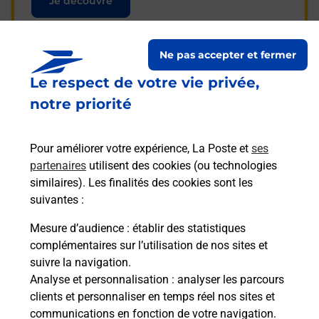
Je découvre
Ne pas accepter et fermer
Le respect de votre vie privée,
Questions fréquemment
notre priorité
posées
Pour améliorer votre expérience, La Poste et
ses
partenaires
utilisent des cookies (ou technologies
La téléassistance classique avec
similaires). Les finalités des cookies sont les
médaillon d’alarme qu’est ce que
suivantes :
c’est ?
Mesure d’audience
: établir des statistiques
complémentaires sur l’utilisation de nos sites et
Comment fonctionne la
suivre la navigation.
téléassistance classique ?
Analyse et personnalisation
: analyser les parcours
clients et personnaliser en temps réel nos sites et
communications en fonction de votre navigation.