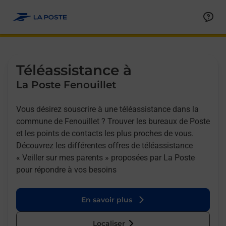
Allez au contenu
Afficher ou masquer la réponse
Afficher ou masquer la réponse
Afficher ou masquer la réponse
Téléassistance à
La Poste Fenouillet
Vous désirez souscrire à une téléassistance dans la
commune de Fenouillet ? Trouver les bureaux de Poste
et les points de contacts les plus proches de vous.
Découvrez les différentes offres de téléassistance
« Veiller sur mes parents » proposées par La Poste
pour répondre à vos besoins
En savoir plus
Localiser