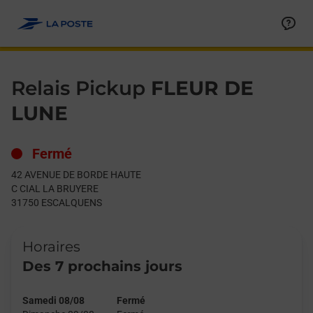
Le lien s'ouvre dans un nouvel onglet
Allez au contenu
Day of the Week
Get directions to Relais Pickup at 42 AVENUE DE BORDE HAU
Hours
Relais Pickup
FLEUR DE
LUNE
Fermé
42 AVENUE DE BORDE HAUTE
C CIAL LA BRUYERE
31750
ESCALQUENS
Horaires
Des 7 prochains jours
Samedi 08/08
Fermé