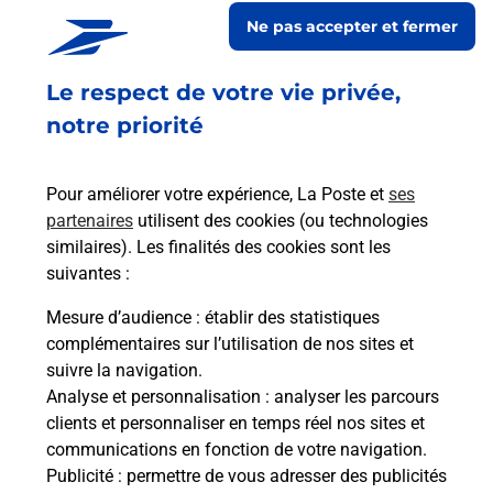
ESCALQUENS
Ne pas accepter et fermer
Fermé
-
ouvre dimanche à
08h00
Le respect de votre vie privée,
CHEMIN DE LA BRUYERE
31750
ESCALQUENS
notre priorité
En savoir plus
Pour améliorer votre expérience, La Poste et
ses
partenaires
utilisent des cookies (ou technologies
Malin !
similaires). Les finalités des cookies sont les
suivantes :
La Poste
Mesure d’audience
: établir des statistiques
en ligne
complémentaires sur l’utilisation de nos sites et
suivre la navigation.
Ouvert 24h/24
Analyse et personnalisation
: analyser les parcours
clients et personnaliser en temps réel nos sites et
En savoir plus
communications en fonction de votre navigation.
Publicité
: permettre de vous adresser des publicités