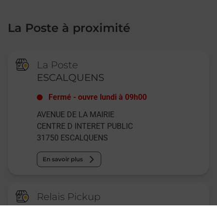
La Poste à proximité
La Poste
ESCALQUENS
Fermé
-
ouvre lundi à
09h00
AVENUE DE LA MAIRIE
CENTRE D INTERET PUBLIC
31750
ESCALQUENS
En savoir plus
Relais Pickup
CONSIGNE CARREFOUR EXPRESS