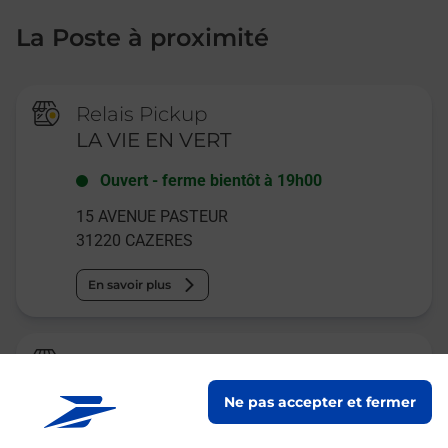
La Poste à proximité
Relais Pickup
LA VIE EN VERT
Ouvert
-
ferme bientôt à
19h00
15 AVENUE PASTEUR
31220
CAZERES
En savoir plus
La Poste
CAZERES SUR GARONNE BC
Ne pas accepter et fermer
Fermé
-
ouvre samedi à
09h00