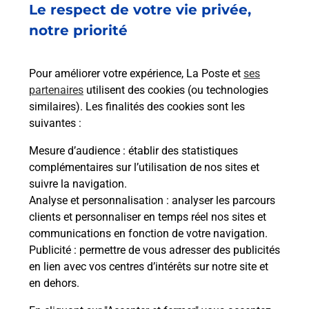
Le respect de votre vie privée,
RUE JEANNE PENENT
31220
CAZERES
notre priorité
En savoir plus
Pour améliorer votre expérience, La Poste et
ses
partenaires
utilisent des cookies (ou technologies
Malin !
similaires). Les finalités des cookies sont les
suivantes :
La Poste
Mesure d’audience
: établir des statistiques
en ligne
complémentaires sur l’utilisation de nos sites et
suivre la navigation.
Ouvert 24h/24
Analyse et personnalisation
: analyser les parcours
clients et personnaliser en temps réel nos sites et
En savoir plus
communications en fonction de votre navigation.
Publicité
: permettre de vous adresser des publicités
en lien avec vos centres d’intérêts sur notre site et
Recherchez un autre point de contact
en dehors.