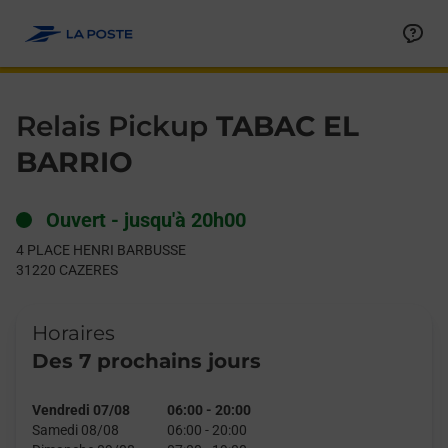
Le lien s'ouvre dans un nouvel onglet
Allez au contenu
Day of the Week
Get directions to Relais Pickup at 4 PLACE HENRI BARBUSSE 
Hours
Relais Pickup
TABAC EL
BARRIO
Ouvert
-
jusqu'à
20h00
4 PLACE HENRI BARBUSSE
31220
CAZERES
Horaires
Des 7 prochains jours
Vendredi 07/08
06:00
-
20:00
Samedi 08/08
06:00
-
20:00