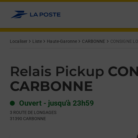
Le lien s'ouvre dans un nouvel onglet
Allez au contenu
Day of the Week
Get directions to Relais Pickup at 3 ROUTE DE LONGAGES CA
Hours
Localiser
Liste
Haute-Garonne
CARBONNE
CONSIGNE L
Relais Pickup
CON
CARBONNE
Ouvert
-
jusqu'à
23h59
3 ROUTE DE LONGAGES
31390
CARBONNE