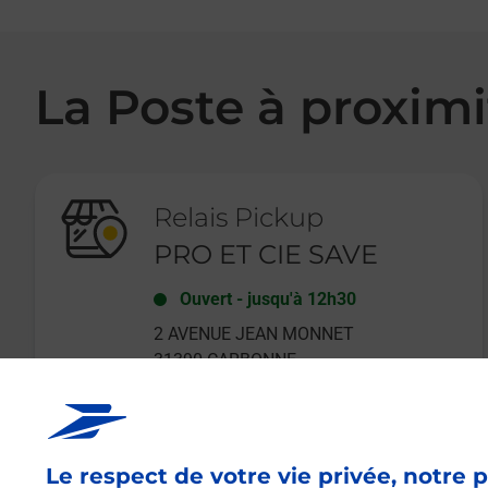
La Poste à proximi
Relais Pickup
PRO ET CIE SAVE
Ouvert
-
jusqu'à
12h30
2 AVENUE JEAN MONNET
31390
CARBONNE
Le respect de votre vie privée, notre p