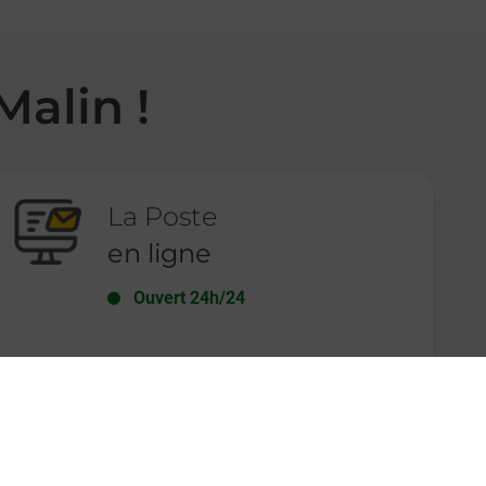
Malin !
La Poste
en ligne
Ouvert 24h/24