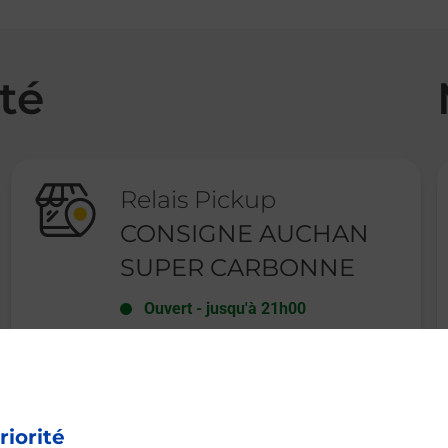
té
Relais Pickup
CONSIGNE AUCHAN
SUPER CARBONNE
Ouvert
-
jusqu'à
21h00
ROUTE DE L ARIZE
AUCHAN SUPER CARBONNE
31390
CARBONNE
riorité