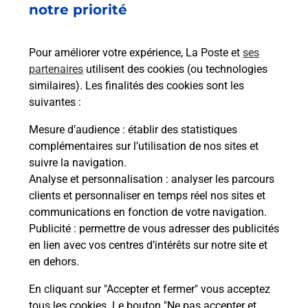
notre priorité
rieur
Vous
ez
de c
ste à
télé
Pour améliorer votre expérience, La Poste et
ses
de P
partenaires
utilisent des cookies (ou technologies
similaires). Les finalités des cookies sont les
En
suivantes :
Acheter un iPhone neuf ou reconditionné
Mesure d’audience
: établir des statistiques
Vous recherchez un smartphone pas cher proche
complémentaires sur l’utilisation de nos sites et
de chez vous ? Découvrez notre offre de
suivre la navigation.
téléphones iPhone Apple dans vos bureaux de
Analyse et personnalisation
: analyser les parcours
Poste à CARAMAN (31460) !
clients et personnaliser en temps réel nos sites et
communications en fonction de votre navigation.
En savoir plus
Publicité
: permettre de vous adresser des publicités
en lien avec vos centres d’intérêts sur notre site et
en dehors.
En cliquant sur "Accepter et fermer" vous acceptez
Questions fréquemment posées
tous les cookies. Le bouton "Ne pas accepter et