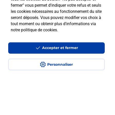
fermer" vous permet d'indiquer votre refus et seuls
les cookies nécessaires au fonctionnement du site
Comment retourner un colis acheté
seront déposés. Vous pouvez modifier vos choix à
en ligne depuis votre boîte aux lettres
tout moment ou obtenir plus d'informations via
?
notre politique de cookies
.
Comment envoyer un colis ou faire un
retour chez un e-commerçant sans se
Accepter et fermer
déplacer ?
Personnaliser
Envoyer un petit colis au meilleur
prix ?
Localiser
Liste
Haute-Garonne
CARAMAN
CARAMAN
Envoi de colis