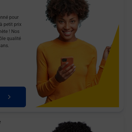
onné pour
 petit prix
nète ! Nos
ôle qualité
 ans.
e