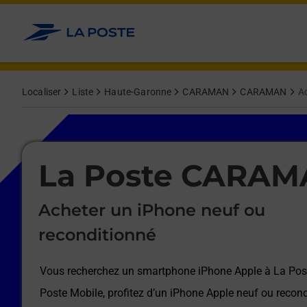
Le lien s'ouvre dans un nouvel onglet
Allez au contenu
Afficher ou masquer la réponse
Afficher ou masquer la réponse
Afficher ou masquer la réponse
Afficher ou masquer la réponse
Afficher ou masquer la réponse
Afficher ou masquer la réponse
Localiser
Liste
Haute-Garonne
CARAMAN
CARAMAN
Ac
Le lien s'ouvre dans un nouvel onglet
La Poste CARA
Acheter un iPhone neuf ou
reconditionné
Vous recherchez un smartphone iPhone Apple à
La Po
Poste Mobile, profitez d’un iPhone Apple neuf ou recond