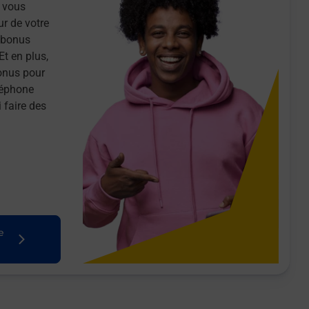
 vous
ur de votre
n bonus
Et en plus,
onus pour
léphone
 faire des
e