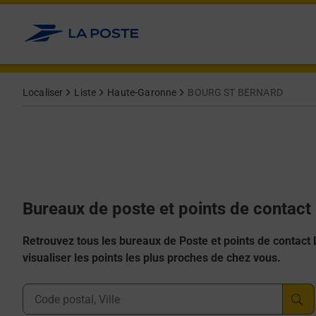
Allez au contenu
Afficher ou masquer la réponse
Afficher ou masquer la réponse
Afficher ou masquer la réponse
Afficher ou masquer la réponse
Afficher ou masquer la réponse
Localiser
Liste
Haute-Garonne
BOURG ST BERNARD
Bureaux de poste et points de conta
Retrouvez tous les bureaux de Poste et points de contact La
visualiser les points les plus proches de chez vous.
Ville, Département, Code Postal