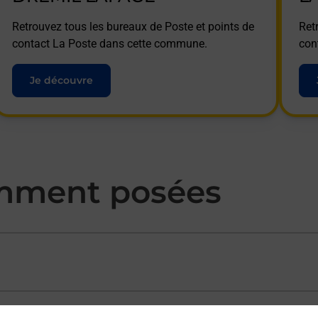
Retrouvez tous les bureaux de Poste et points de
Ret
contact La Poste dans cette commune.
con
Je découvre
mment posées
ectement depuis un bureau de Poste ?