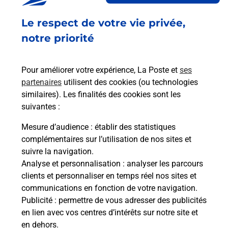
Ouvert
-
jusqu'à
18h30
Le respect de votre vie privée,
5 BOULEVARD JEAN RIVET
31700
BLAGNAC
notre priorité
En savoir plus
Pour améliorer votre expérience, La Poste et
ses
partenaires
utilisent des cookies (ou technologies
Malin !
similaires). Les finalités des cookies sont les
suivantes :
La Poste
Mesure d’audience
: établir des statistiques
en ligne
complémentaires sur l’utilisation de nos sites et
suivre la navigation.
Ouvert 24h/24
Analyse et personnalisation
: analyser les parcours
clients et personnaliser en temps réel nos sites et
En savoir plus
communications en fonction de votre navigation.
Publicité
: permettre de vous adresser des publicités
en lien avec vos centres d’intérêts sur notre site et
Recherchez un autre point de contact
en dehors.