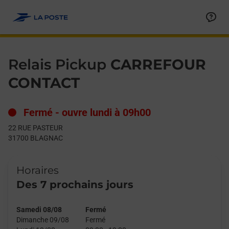
Le lien s'ouvre dans un nouvel onglet
Allez au contenu
Day of the Week
Get directions to Relais Pickup at 22 RUE PASTEUR BLAGNAC,
Hours
Relais Pickup
CARREFOUR
CONTACT
Fermé
-
ouvre lundi à
09h00
22 RUE PASTEUR
31700
BLAGNAC
Horaires
Des 7 prochains jours
Samedi 08/08
Fermé
Dimanche 09/08
Fermé