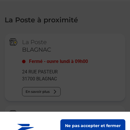
La Poste à proximité
La Poste
BLAGNAC
Fermé
-
ouvre lundi à
09h00
24 RUE PASTEUR
31700
BLAGNAC
En savoir plus
Relais Pickup
AU RAMIER MERCERIE LINGERIE
Ne pas accepter et fermer