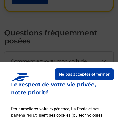
Questions fréquemment
posées
Comment envoyer mon colis de
chez moi ?
Ne pas accepter et fermer
Le respect de votre vie privée,
Est-il possible d’acheter un
notre priorité
emballage directement depuis un
bureau de Poste ?
Pour améliorer votre expérience, La Poste et
ses
partenaires
utilisent des cookies (ou technologies