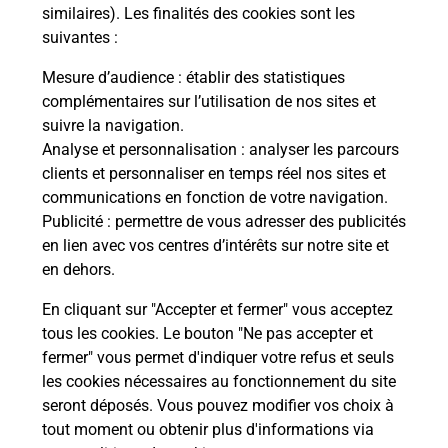
Comment demander une
similaires). Les finalités des cookies sont les
modification de livraison ?
suivantes :
Mesure d’audience
: établir des statistiques
complémentaires sur l’utilisation de nos sites et
Comment La Poste participe-t-elle
suivre la navigation.
à votre sécurité au quotidien ?
Analyse et personnalisation
: analyser les parcours
clients et personnaliser en temps réel nos sites et
communications en fonction de votre navigation.
Puis-je passer mon code de la route
Publicité
: permettre de vous adresser des publicités
avec La Poste et sous quelles
en lien avec vos centres d’intérêts sur notre site et
conditions ?
en dehors.
En cliquant sur "Accepter et fermer" vous acceptez
tous les cookies. Le bouton "Ne pas accepter et
fermer" vous permet d'indiquer votre refus et seuls
Localiser
Liste
Haute-Garonne
BEAUMONT SUR LEZE
les cookies nécessaires au fonctionnement du site
seront déposés. Vous pouvez modifier vos choix à
tout moment ou obtenir plus d'informations via