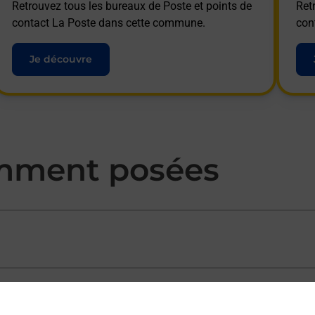
Retrouvez tous les bureaux de Poste et points de
Ret
contact La Poste dans cette commune.
con
Je découvre
mment posées
ectement depuis un bureau de Poste ?