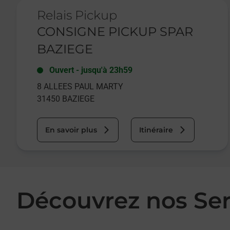
Le lien s'ouvre dans un nouvel onglet
Relais Pickup
CONSIGNE PICKUP SPAR
BAZIEGE
Ouvert
-
jusqu'à
23h59
8 ALLEES PAUL MARTY
31450
BAZIEGE
En savoir plus
Itinéraire
Découvrez nos Se