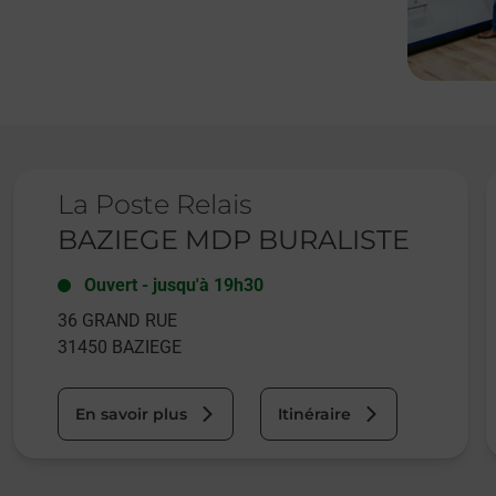
Le lien s'ouvre dans un nouvel onglet
L
La Poste Relais
BAZIEGE MDP BURALISTE
Ouvert
-
jusqu'à
19h30
36 GRAND RUE
31450
BAZIEGE
En savoir plus
Itinéraire