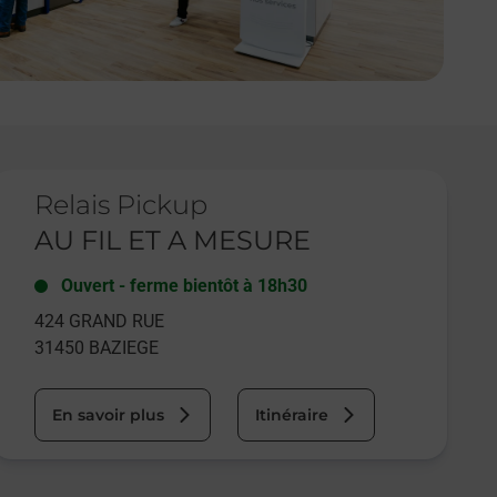
e lien s'ouvre dans un nouvel onglet
Relais Pickup
AU FIL ET A MESURE
Ouvert
-
ferme bientôt à
18h30
424 GRAND RUE
31450
BAZIEGE
En savoir plus
Itinéraire