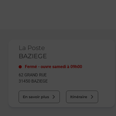
Le lien s'ouvre dans un nouvel onglet
La Poste
BAZIEGE
Fermé
-
ouvre samedi à
09h00
62 GRAND RUE
31450
BAZIEGE
En savoir plus
Itinéraire