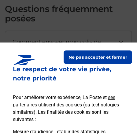
Questions fréquemment
posées
Comment envoyer mon colis de
chez moi ?
Ne pas accepter et fermer
Le respect de votre vie privée,
Est-il possible d’acheter un
notre priorité
emballage directement depuis un
bureau de Poste ?
Pour améliorer votre expérience, La Poste et
ses
partenaires
utilisent des cookies (ou technologies
Comment demander une
similaires). Les finalités des cookies sont les
modification de livraison ?
suivantes :
Mesure d’audience
: établir des statistiques