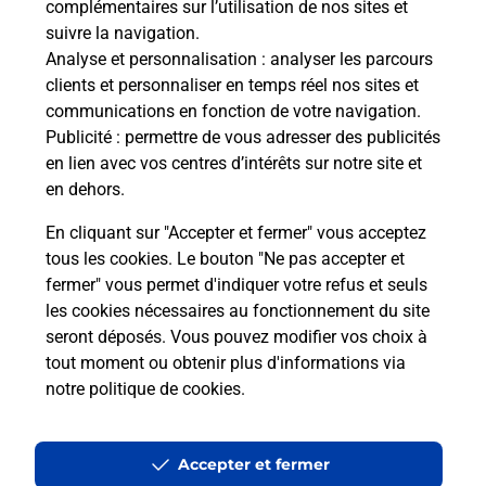
complémentaires sur l’utilisation de nos sites et
Comment La Poste participe-t-elle
suivre la navigation.
à votre sécurité au quotidien ?
Analyse et personnalisation
: analyser les parcours
clients et personnaliser en temps réel nos sites et
communications en fonction de votre navigation.
Puis-je passer mon code de la route
Publicité
: permettre de vous adresser des publicités
avec La Poste et sous quelles
en lien avec vos centres d’intérêts sur notre site et
conditions ?
en dehors.
En cliquant sur "Accepter et fermer" vous acceptez
tous les cookies. Le bouton "Ne pas accepter et
fermer" vous permet d'indiquer votre refus et seuls
Localiser
Liste
Haute-Garonne
BALMA
les cookies nécessaires au fonctionnement du site
seront déposés. Vous pouvez modifier vos choix à
tout moment ou obtenir plus d'informations via
notre politique de cookies
.
Plan du site
Accessibilité : partiellement conforme
Accepter et fermer