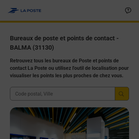
Allez au contenu
Afficher ou masquer la réponse
Afficher ou masquer la réponse
Afficher ou masquer la réponse
Afficher ou masquer la réponse
Afficher ou masquer la réponse
Bureaux de poste et points de contact -
BALMA (31130)
Retrouvez tous les bureaux de Poste et points de
contact La Poste ou utilisez l'outil de localisation pour
visualiser les points les plus proches de chez vous.
Ville, Département, Code Postal