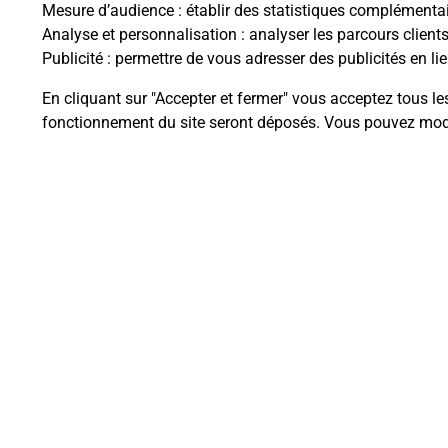
Mesure d’audience
: établir des statistiques complémentair
Analyse et personnalisation
: analyser les parcours client
Questions fréque
Publicité
: permettre de vous adresser des publicités en lie
En cliquant sur "Accepter et fermer" vous acceptez tous le
fonctionnement du site seront déposés. Vous pouvez modi
Quel est le prix d’une photocopie
Où faire des photocopies à proxi
Comment faire des photocopies 
Plan du site