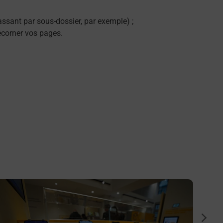
ssant par sous-dossier, par exemple) ;
décorner vos pages.
n savoir plus
En savo
Numér
suiva