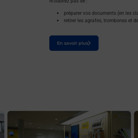
N'oubliez pas de :
préparer vos documents (en les cla
retirer les agrafes, trombones et 
Le lien s'ouvre dans un nouvel onglet
En savoir plus
En savoir plus
E