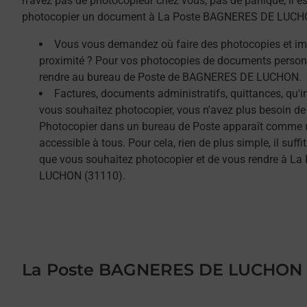
n'avez pas de photocopieur chez vous, pas de panique, il est
photocopier un document à La Poste BAGNERES DE LUCH
Vous vous demandez où faire des photocopies et i
proximité ? Pour vos photocopies de documents person
rendre au bureau de Poste de BAGNERES DE LUCHON.
Factures, documents administratifs, quittances, qu'
vous souhaitez photocopier, vous n'avez plus besoin de
Photocopier dans un bureau de Poste apparaît comme un
accessible à tous. Pour cela, rien de plus simple, il su
que vous souhaitez photocopier et de vous rendre à 
LUCHON (31110).
La Poste BAGNERES DE LUCHON
Le lien s'ouvre dans un nouvel onglet