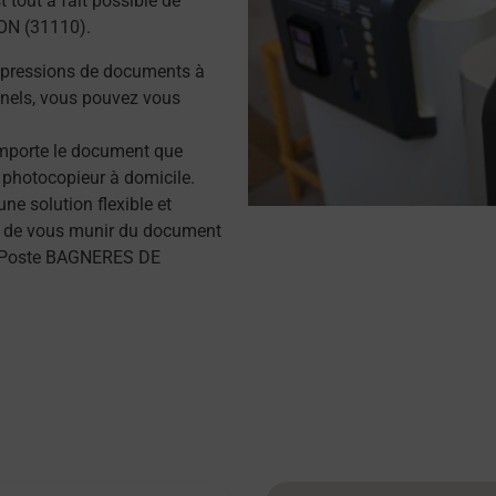
 tout à fait possible de
ON (31110).
mpressions de documents à
nels, vous pouvez vous
importe le document que
 photocopieur à domicile.
e solution flexible et
ffit de vous munir du document
La Poste BAGNERES DE