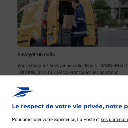
par La
Envoyer un colis
Vous souhaitez envoyer un colis depuis : BAGNERES D
LUCHON (31110) ? Découvrez toutes les solutions
proposées par La Poste.
En savoir plus
Le respect de votre vie privée, notre p
Pour améliorer votre expérience, La Poste et
ses partenair