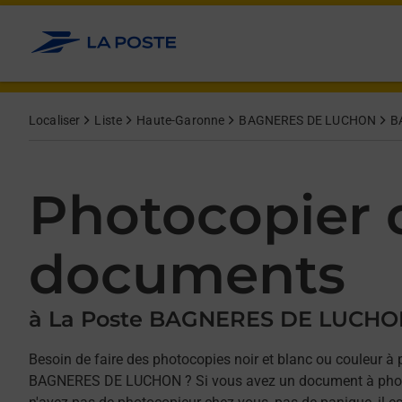
Allez au contenu
Afficher ou masquer la réponse
Afficher ou masquer la réponse
Afficher ou masquer la réponse
Localiser
Liste
Haute-Garonne
BAGNERES DE LUCHON
B
Photocopier 
documents
à La Poste BAGNERES DE LUCH
Besoin de faire des photocopies noir et blanc ou couleur à 
BAGNERES DE LUCHON ? Si vous avez un document à phot