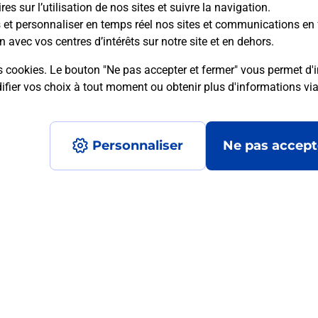
es sur l’utilisation de nos sites et suivre la navigation.
s et personnaliser en temps réel nos sites et communications en 
mment posées
n avec vos centres d’intérêts sur notre site et en dehors.
s cookies. Le bouton "Ne pas accepter et fermer" vous permet d'i
fier vos choix à tout moment ou obtenir plus d'informations vi
 ?
Personnaliser
Ne pas accept
mité ?
?
Accessibilité : partiellement conforme
Conditions contractuel