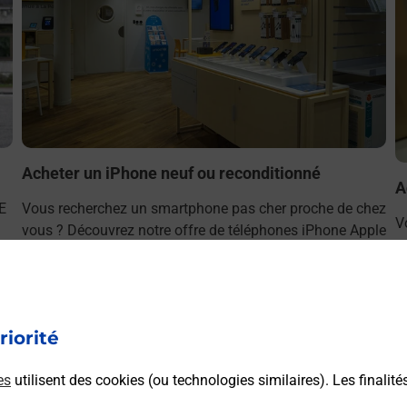
Acheter un iPhone neuf ou reconditionné
A
E
Vous recherchez un smartphone pas cher proche de chez
V
vous ? Découvrez notre offre de téléphones iPhone Apple
v
dans vos bureaux de Poste à BAGNERES DE LUCHON
S
(31110) !
L
En savoir plus
riorité
es
utilisent des cookies (ou technologies similaires). Les finalité