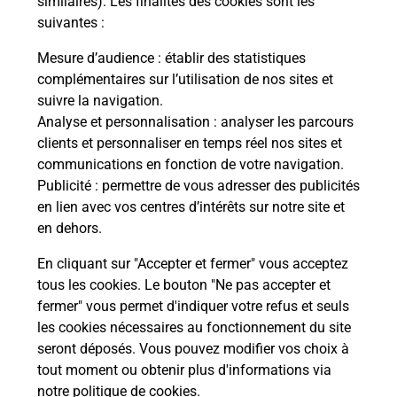
similaires). Les finalités des cookies sont les
suivantes :
z
Vous
de c
Mesure d’audience
: établir des statistiques
télé
complémentaires sur l’utilisation de nos sites et
de P
suivre la navigation.
Analyse et personnalisation
: analyser les parcours
En
clients et personnaliser en temps réel nos sites et
Acheter un iPhone neuf ou reconditionné
communications en fonction de votre navigation.
Publicité
: permettre de vous adresser des publicités
Vous recherchez un smartphone pas cher proche
en lien avec vos centres d’intérêts sur notre site et
de chez vous ? Découvrez notre offre de
en dehors.
téléphones iPhone Apple dans vos bureaux de
Poste à AVIGNONET LAURAGAIS (31290) !
En cliquant sur "Accepter et fermer" vous acceptez
tous les cookies. Le bouton "Ne pas accepter et
En savoir plus
fermer" vous permet d'indiquer votre refus et seuls
les cookies nécessaires au fonctionnement du site
seront déposés. Vous pouvez modifier vos choix à
tout moment ou obtenir plus d'informations via
Questions fréquemment posées
notre politique de cookies
.