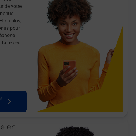
ur de votre
n bonus
Et en plus,
onus pour
léphone
 faire des
us
le en