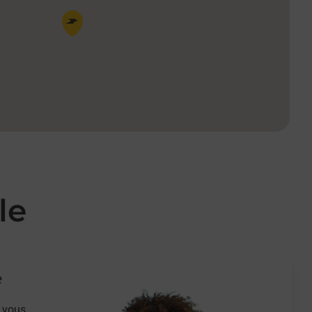
Pin de la carte
le
e
 vous