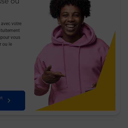
sse ou
 avec votre
atuitement
 pour vous
r ou le
êt