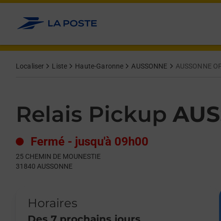
Le lien s'ouvre dans un nouvel onglet
Allez au contenu
Day of the Week
Get directions to Relais Pickup at 25 CHEMIN DE MOUNESTIE
Hours
Localiser
Liste
Haute-Garonne
AUSSONNE
AUSSONNE O
Relais Pickup
AUS
Fermé
-
jusqu'à
09h00
25 CHEMIN DE MOUNESTIE
31840
AUSSONNE
Horaires
Des 7 prochains jours