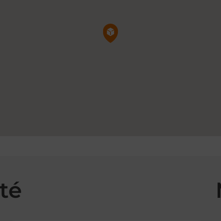
Pin de la carte
té