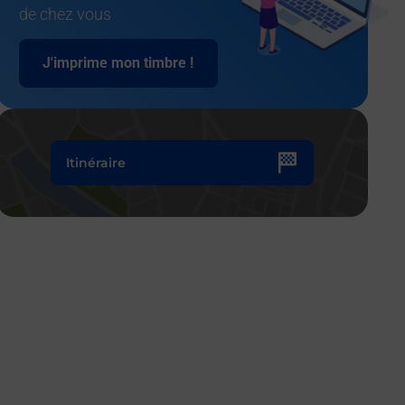
de chez vous
J'imprime mon timbre !
Itinéraire