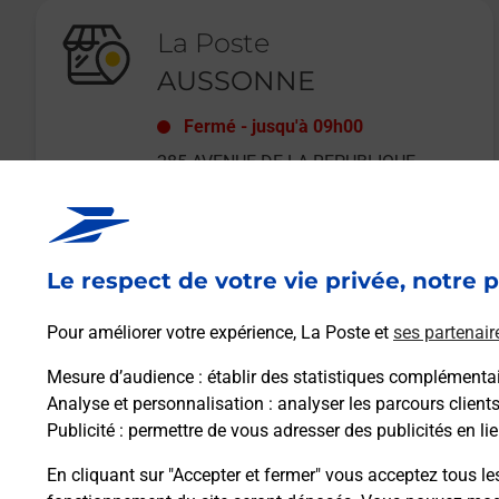
La Poste
AUSSONNE
Fermé
-
jusqu'à
09h00
285 AVENUE DE LA REPUBLIQUE
31840
AUSSONNE
Le respect de votre vie privée, notre p
En savoir plus
Pour améliorer votre expérience, La Poste et
ses partenair
Mesure d’audience
: établir des statistiques complémentair
Analyse et personnalisation
: analyser les parcours client
Publicité
: permettre de vous adresser des publicités en lie
En cliquant sur "Accepter et fermer" vous acceptez tous le