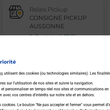
Relais Pickup
CONSIGNE PICKUP
AUSSONNE
Ouvert
-
jusqu'à
23h59
2 RUE GEORGES CLAUDE
31840
AUSSONNE
riorité
En savoir plus
es
utilisent des cookies (ou technologies similaires). Les finalité
es sur l’utilisation de nos sites et suivre la navigation.
s et personnaliser en temps réel nos sites et communications en 
n avec vos centres d’intérêts sur notre site et en dehors.
Recherchez un autre point de contact
s cookies. Le bouton "Ne pas accepter et fermer" vous permet d'i