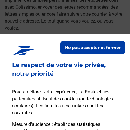
imprimer des timbres personnalisés, des étiquettes colis
avec Colissimo, envoyer des lettres recommandées, des
lettres simples ou encore faire suivre votre courrier à votre
nouvelle adresse. Le tout quand vous voulez, où vous
voulez.
Découvrez toutes les offres et services en ligne de
Ne pas accepter et fermer
La Poste
Le respect de votre vie privée,
notre priorité
Pour améliorer votre expérience, La Poste et
ses
partenaires
utilisent des cookies (ou technologies
similaires). Les finalités des cookies sont les
suivantes :
Mesure d’audience
: établir des statistiques