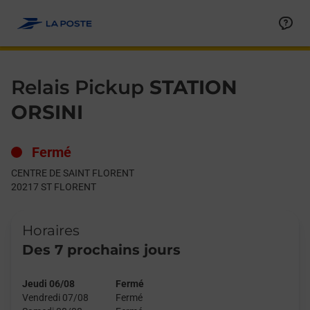
Le lien s'ouvre dans un nouvel onglet
Allez au contenu
Day of the Week
Get directions to Relais Pickup at CENTRE DE SAINT FLORENT
Hours
Relais Pickup
STATION
ORSINI
Fermé
CENTRE DE SAINT FLORENT
20217
ST FLORENT
Horaires
Des 7 prochains jours
Jeudi 06/08
Fermé
Vendredi 07/08
Fermé