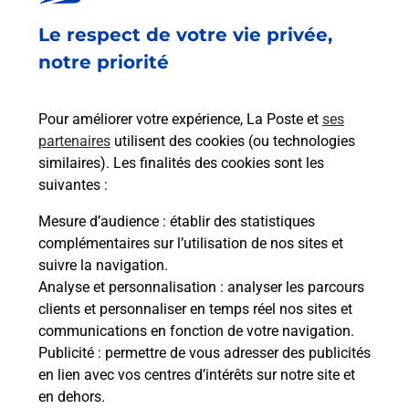
Fermé
-
jusqu'à
09h00
Le respect de votre vie privée,
CANALE
20253
PATRIMONIO
notre priorité
En savoir plus
Pour améliorer votre expérience, La Poste et
ses
partenaires
utilisent des cookies (ou technologies
Malin !
similaires). Les finalités des cookies sont les
suivantes :
La Poste
Mesure d’audience
: établir des statistiques
en ligne
complémentaires sur l’utilisation de nos sites et
suivre la navigation.
Ouvert 24h/24
Analyse et personnalisation
: analyser les parcours
clients et personnaliser en temps réel nos sites et
En savoir plus
communications en fonction de votre navigation.
Publicité
: permettre de vous adresser des publicités
en lien avec vos centres d’intérêts sur notre site et
Recherchez un autre point de contact
en dehors.