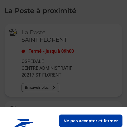
La Poste à proximité
La Poste
SAINT FLORENT
Fermé
-
jusqu'à
09h00
OSPEDALE
CENTRE ADMINISTRATIF
20217
ST FLORENT
En savoir plus
La Poste
PATRIMONIO
Ne pas accepter et fermer