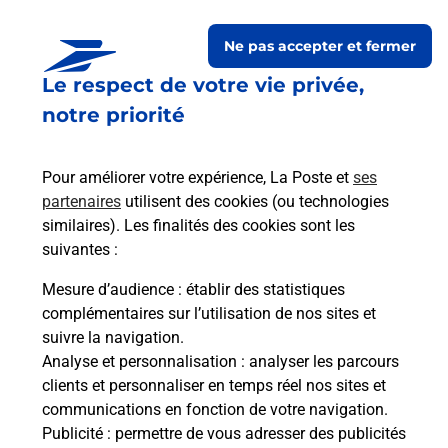
Ne pas accepter et fermer
Le respect de votre vie privée,
Questions fréquemment
notre priorité
posées
Pour améliorer votre expérience, La Poste et
ses
partenaires
utilisent des cookies (ou technologies
La téléassistance classique avec
similaires). Les finalités des cookies sont les
médaillon d’alarme qu’est ce que
suivantes :
c’est ?
Mesure d’audience
: établir des statistiques
complémentaires sur l’utilisation de nos sites et
Comment fonctionne la
suivre la navigation.
téléassistance classique ?
Analyse et personnalisation
: analyser les parcours
clients et personnaliser en temps réel nos sites et
communications en fonction de votre navigation.
Publicité
: permettre de vous adresser des publicités
Comment est installée la