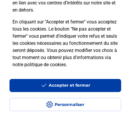
en lien avec vos centres d’intérêts sur notre site et
téléassistance classique ?
en dehors.
En cliquant sur "Accepter et fermer" vous acceptez
tous les cookies. Le bouton "Ne pas accepter et
Localiser
Liste
Liste - téléassistance
fermer" vous permet d'indiquer votre refus et seuls
Haute-Corse - téléassistance
Sermano - téléassistance
les cookies nécessaires au fonctionnement du site
seront déposés. Vous pouvez modifier vos choix à
tout moment ou obtenir plus d'informations via
notre politique de cookies
.
Plan du site
Accessibilité : partiellement conforme
Accepter et fermer
Conditions contractuelles
Personnaliser
Mentions légales
Données personnelles et cookies