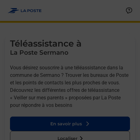
Allez au contenu
Afficher ou masquer la réponse
Afficher ou masquer la réponse
Afficher ou masquer la réponse
Téléassistance à
La Poste Sermano
Vous désirez souscrire à une téléassistance dans la
commune de Sermano ? Trouver les bureaux de Poste
et les points de contacts les plus proches de vous.
Découvrez les différentes offres de téléassistance
« Veiller sur mes parents » proposées par La Poste
pour répondre à vos besoins
En savoir plus
Localiser