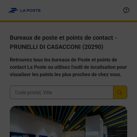
Allez au contenu
Afficher ou masquer la réponse
Afficher ou masquer la réponse
Afficher ou masquer la réponse
Afficher ou masquer la réponse
Afficher ou masquer la réponse
Bureaux de poste et points de contact -
PRUNELLI DI CASACCONI (20290)
Retrouvez tous les bureaux de Poste et points de
contact La Poste ou utilisez l'outil de localisation pour
visualiser les points les plus proches de chez vous.
Ville, Département, Code Postal