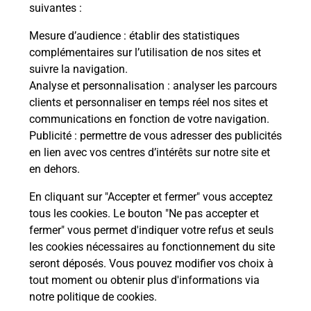
modification de livraison ?
suivantes :
Mesure d’audience
: établir des statistiques
complémentaires sur l’utilisation de nos sites et
Comment La Poste participe-t-elle
suivre la navigation.
à votre sécurité au quotidien ?
Analyse et personnalisation
: analyser les parcours
clients et personnaliser en temps réel nos sites et
communications en fonction de votre navigation.
Puis-je passer mon code de la route
Publicité
: permettre de vous adresser des publicités
avec La Poste et sous quelles
en lien avec vos centres d’intérêts sur notre site et
conditions ?
en dehors.
En cliquant sur "Accepter et fermer" vous acceptez
tous les cookies. Le bouton "Ne pas accepter et
fermer" vous permet d'indiquer votre refus et seuls
Localiser
Liste
Haute-Corse
PRUNELLI DI CASACCONI
les cookies nécessaires au fonctionnement du site
seront déposés. Vous pouvez modifier vos choix à
tout moment ou obtenir plus d'informations via
notre politique de cookies
.