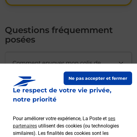
Questions fréquemment
posées
Comment envoyer mon colis de
chez moi ?
Ne pas accepter et fermer
Le respect de votre vie privée,
Est-il possible d’acheter un
notre priorité
emballage directement depuis un
bureau de Poste ?
Pour améliorer votre expérience, La Poste et
ses
partenaires
utilisent des cookies (ou technologies
Comment demander une
similaires). Les finalités des cookies sont les