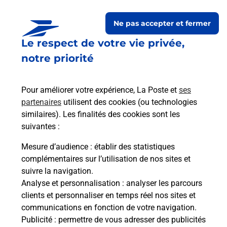
Ne pas accepter et fermer
Le respect de votre vie privée,
Questions fréquemment
notre priorité
posées
Pour améliorer votre expérience, La Poste et
ses
partenaires
utilisent des cookies (ou technologies
La téléassistance classique avec
similaires). Les finalités des cookies sont les
médaillon d’alarme qu’est ce que
suivantes :
c’est ?
Mesure d’audience
: établir des statistiques
complémentaires sur l’utilisation de nos sites et
Comment fonctionne la
suivre la navigation.
téléassistance classique ?
Analyse et personnalisation
: analyser les parcours
clients et personnaliser en temps réel nos sites et
communications en fonction de votre navigation.
Publicité
: permettre de vous adresser des publicités
Comment est installée la