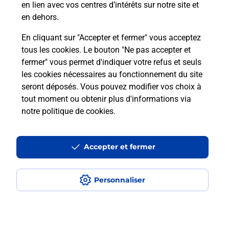
en lien avec vos centres d’intérêts sur notre site et
téléassistance classique ?
en dehors.
En cliquant sur "Accepter et fermer" vous acceptez
tous les cookies. Le bouton "Ne pas accepter et
Localiser
Liste
Liste - téléassistance
fermer" vous permet d'indiquer votre refus et seuls
Haute-Corse - téléassistance
Pino - téléassistance
les cookies nécessaires au fonctionnement du site
seront déposés. Vous pouvez modifier vos choix à
tout moment ou obtenir plus d'informations via
notre politique de cookies
.
Plan du site
Accessibilité : partiellement conforme
Accepter et fermer
Conditions contractuelles
Personnaliser
Mentions légales
Données personnelles et cookies