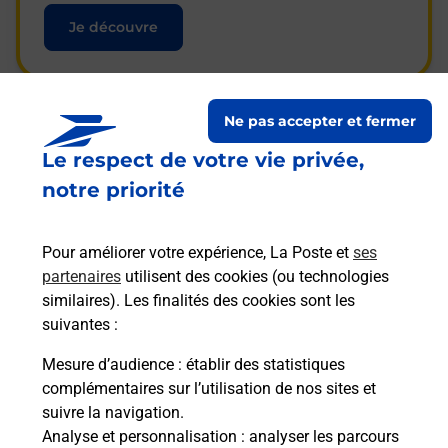
Je découvre
Ne pas accepter et fermer
Questions fréquemment
Le respect de votre vie privée,
posées
notre priorité
Pour améliorer votre expérience, La Poste et
ses
La téléassistance classique avec
partenaires
utilisent des cookies (ou technologies
médaillon d’alarme qu’est ce que
similaires). Les finalités des cookies sont les
c’est ?
suivantes :
Mesure d’audience
: établir des statistiques
complémentaires sur l’utilisation de nos sites et
Comment fonctionne la
suivre la navigation.
téléassistance classique ?
Analyse et personnalisation
: analyser les parcours