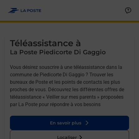
Allez au contenu
Afficher ou masquer la réponse
Afficher ou masquer la réponse
Afficher ou masquer la réponse
Téléassistance à
La Poste Piedicorte Di Gaggio
Vous désirez souscrire à une téléassistance dans la
commune de Piedicorte Di Gaggio ? Trouver les
bureaux de Poste et les points de contacts les plus
proches de vous. Découvrez les différentes offres de
téléassistance « Veiller sur mes parents » proposées
par La Poste pour répondre à vos besoins
En savoir plus
Localiser