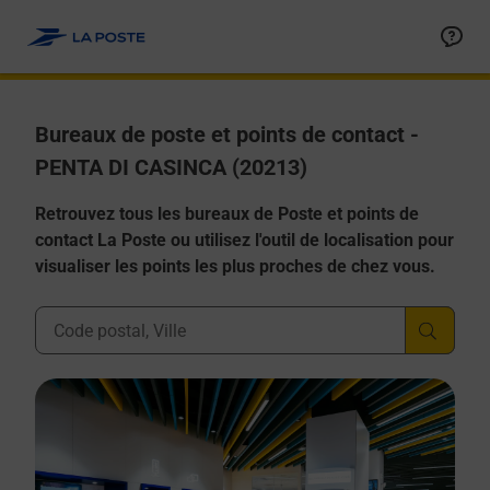
Allez au contenu
Afficher ou masquer la réponse
Afficher ou masquer la réponse
Afficher ou masquer la réponse
Afficher ou masquer la réponse
Afficher ou masquer la réponse
Bureaux de poste et points de contact -
PENTA DI CASINCA (20213)
Retrouvez tous les bureaux de Poste et points de
contact La Poste ou utilisez l'outil de localisation pour
visualiser les points les plus proches de chez vous.
Ville, Département, Code Postal