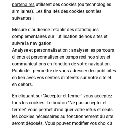
partenaires
utilisent des cookies (ou technologies
similaires). Les finalités des cookies sont les
Comment demander une
suivantes :
modification de livraison ?
Mesure d’audience
: établir des statistiques
complémentaires sur l’utilisation de nos sites et
suivre la navigation.
Comment La Poste participe-t-elle
Analyse et personnalisation
: analyser les parcours
à votre sécurité au quotidien ?
clients et personnaliser en temps réel nos sites et
communications en fonction de votre navigation.
Publicité
: permettre de vous adresser des publicités
Puis-je passer mon code de la route
en lien avec vos centres d’intérêts sur notre site et
avec La Poste et sous quelles
en dehors.
conditions ?
En cliquant sur "Accepter et fermer" vous acceptez
tous les cookies. Le bouton "Ne pas accepter et
fermer" vous permet d'indiquer votre refus et seuls
les cookies nécessaires au fonctionnement du site
Localiser
Liste
Haute-Corse
PENTA DI CASINCA
seront déposés. Vous pouvez modifier vos choix à