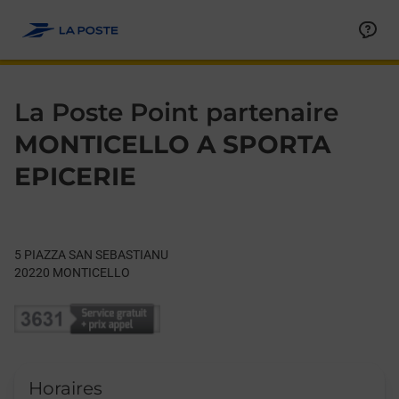
Le lien s'ouvre dans un nouvel onglet
Allez au contenu
Day of the Week
Get directions to La Poste Point partenaire at 5 PIAZZA SAN
Hours
La Poste Point partenaire
MONTICELLO A SPORTA
EPICERIE
5 PIAZZA SAN SEBASTIANU
20220
MONTICELLO
Horaires