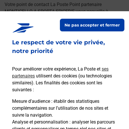
Votre point de contact La Poste Point partenaire
MONTICELLO A SPORTA EPICERIE vous accueille à
MONTICELLO pour répondre à vos besoins
Ne pas accepter et fermer
d'affranchissement Courrier-Colis.
Le respect de votre vie privée,
Retrouvez toutes nos offres en ligne sur notre site
notre priorité
Pour améliorer votre expérience, La Poste et
ses
partenaires
utilisent des cookies (ou technologies
similaires). Les finalités des cookies sont les
suivantes :
Mesure d’audience
: établir des statistiques
complémentaires sur l’utilisation de nos sites et
suivre la navigation.
Analyse et personnalisation
: analyser les parcours
clients et personnaliser en temps réel nos sites et