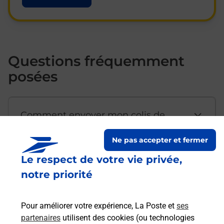
Questions fréquemment
posées
Comment envoyer mon colis de
chez moi ?
Ne pas accepter et fermer
Le respect de votre vie privée,
Est-il possible d’acheter un
notre priorité
emballage directement depuis un
bureau de Poste ?
Pour améliorer votre expérience, La Poste et
ses
partenaires
utilisent des cookies (ou technologies