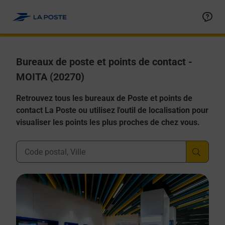
Allez au contenu
Afficher ou masquer la réponse
Afficher ou masquer la réponse
Afficher ou masquer la réponse
Afficher ou masquer la réponse
Afficher ou masquer la réponse
Bureaux de poste et points de contact -
MOITA (20270)
Retrouvez tous les bureaux de Poste et points de
contact La Poste ou utilisez l'outil de localisation pour
visualiser les points les plus proches de chez vous.
Ville, Département, Code Postal