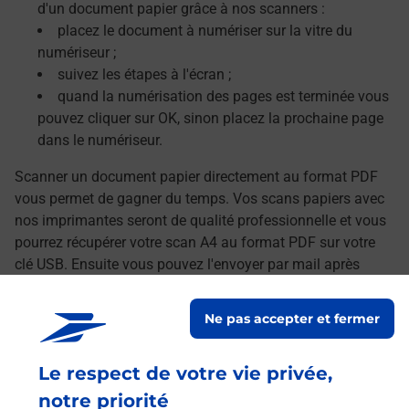
d'un document papier grâce à nos scanners :
placez le document à numériser sur la vitre du
numériseur ;
suivez les étapes à l'écran ;
quand la numérisation des pages est terminée vous
pouvez cliquer sur OK, sinon placez la prochaine page
dans le numériseur.
Scanner un document papier directement au format PDF
vous permet de gagner du temps. Vos scans papiers avec
nos imprimantes seront de qualité professionnelle et vous
pourrez récupérer votre scan A4 au format PDF sur votre
clé USB. Ensuite vous pouvez l'envoyer par mail après
avoir transféré vos documents numérisés sur votre
ordinateur.
Ne pas accepter et fermer
Le lien s'ouvre dans un nouvel onglet
Localiser les scanners à proximité
Le respect de votre vie privée,
notre priorité