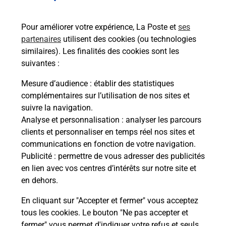
Services
Pour améliorer votre expérience, La Poste et
ses
partenaires
utilisent des cookies (ou technologies
En savoir plus
En sa
similaires). Les finalités des cookies sont les
suivantes :
Ile
Ache
Mesure d’audience
: établir des statistiques
dent
sui
par
complémentaires sur l’utilisation de nos sites et
Vous
suivre la navigation.
de c
Analyse et personnalisation
: analyser les parcours
télé
clients et personnaliser en temps réel nos sites et
Post
communications en fonction de votre navigation.
Publicité
: permettre de vous adresser des publicités
En
en lien avec vos centres d’intérêts sur notre site et
Envoyer un colis
en dehors.
Vous souhaitez envoyer un colis depuis : L ILE
En cliquant sur "Accepter et fermer" vous acceptez
ROUSSE (20220) ? Découvrez toutes les solutions
tous les cookies. Le bouton "Ne pas accepter et
proposées par La Poste.
fermer" vous permet d'indiquer votre refus et seuls