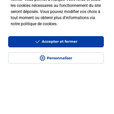
les cookies nécessaires au fonctionnement du site
En savoir plus
seront déposés. Vous pouvez modifier vos choix à
tout moment ou obtenir plus d'informations via
notre politique de cookies
.
Questions fréquemment posées
Accepter et fermer
Quel est le prix d’une numérisation ?
Personnaliser
Où faire des numérisations à
proximité ?
Comment numériser un document ?
Localiser
Liste
Haute-Corse
L ILE ROUSSE