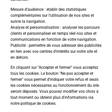
La Poste
Mesure d’audience
: établir des statistiques
en ligne
complémentaires sur l’utilisation de nos sites et
suivre la navigation.
Ouvert 24h/24
Analyse et personnalisation
: analyser les parcours
clients et personnaliser en temps réel nos sites et
En savoir plus
communications en fonction de votre navigation.
Publicité
: permettre de vous adresser des publicités
en lien avec vos centres d’intérêts sur notre site et
Recherchez un autre point de contact
en dehors.
En cliquant sur "Accepter et fermer" vous acceptez
tous les cookies. Le bouton "Ne pas accepter et
Localiser
Liste
Haute-Corse
CORTE
fermer" vous permet d'indiquer votre refus et seuls
PEPINIERES DU CENTRE
les cookies nécessaires au fonctionnement du site
seront déposés. Vous pouvez modifier vos choix à
tout moment ou obtenir plus d'informations via
notre politique de cookies
.
Plan du site