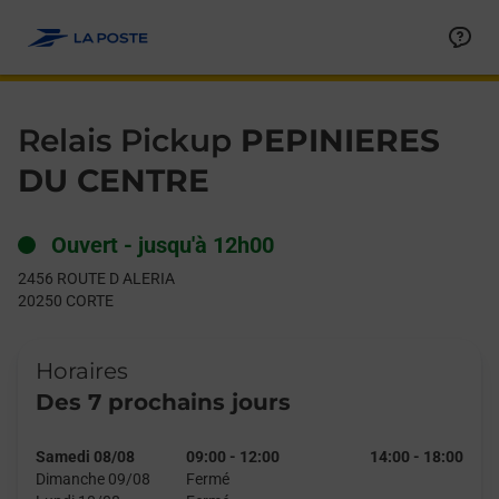
Le lien s'ouvre dans un nouvel onglet
Allez au contenu
Day of the Week
Get directions to Relais Pickup at 2456 ROUTE D ALERIA CORTE
Hours
Relais Pickup
PEPINIERES
DU CENTRE
Ouvert
-
jusqu'à
12h00
2456 ROUTE D ALERIA
20250
CORTE
Horaires
Des 7 prochains jours
Samedi 08/08
09:00
-
12:00
14:00
-
18:00
Dimanche 09/08
Fermé