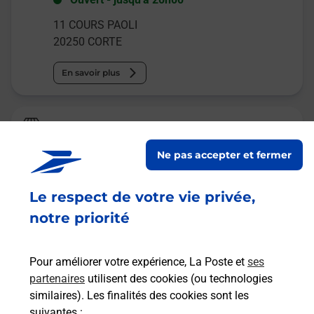
11 COURS PAOLI
20250
CORTE
En savoir plus
Relais Pickup
CORSE PRESSING CORTE
Ne pas accepter et fermer
Fermé
Le respect de votre vie privée,
13 COURS PAOLI
20250
CORTE
notre priorité
En savoir plus
Pour améliorer votre expérience, La Poste et
ses
partenaires
utilisent des cookies (ou technologies
Malin !
similaires). Les finalités des cookies sont les
suivantes :