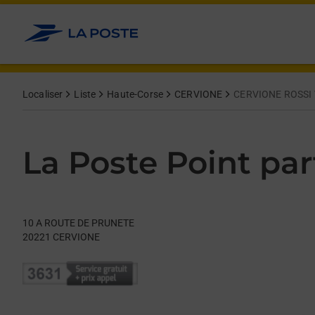
Le lien s'ouvre dans un nouvel onglet
Allez au contenu
Day of the Week
Get directions to La Poste Point partenaire at 10 A ROUTE DE
Hours
Localiser
Liste
Haute-Corse
CERVIONE
CERVIONE ROSSI 
La Poste Point par
10 A ROUTE DE PRUNETE
20221
CERVIONE