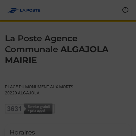
Le lien s'ouvre dans un nouvel onglet
Allez au contenu
Day of the Week
Get directions to La Poste Agence Communale at PLACE D
Hours
La Poste Agence
Communale
ALGAJOLA
MAIRIE
PLACE DU MONUMENT AUX MORTS
20220
ALGAJOLA
Horaires