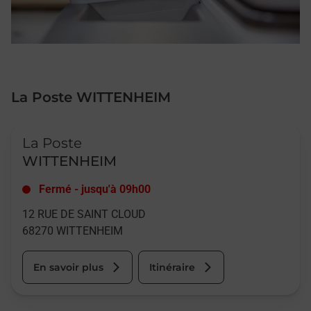
La Poste WITTENHEIM
Le lien s'ouvre dans un nouvel onglet
La Poste
WITTENHEIM
Fermé
-
jusqu'à
09h00
12 RUE DE SAINT CLOUD
68270
WITTENHEIM
En savoir plus
Itinéraire