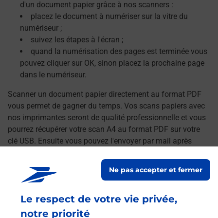
d'un document papier grâce à nos scanners :
placez le document à numériser sur la vitre du
numériseur ;
suivez les étapes à l'écran ;
quand la numérisation des pages est terminée vous
pouvez cliquer sur OK, sinon placez la prochaine page
dans le numériseur.
Scanner un document papier directement au format PDF
vous permet de gagner du temps. Vos scans papiers avec
nos imprimantes seront de qualité professionnelle et vous
pourrez récupérer votre scan A4 au format PDF sur votre
clé USB. Ensuite vous pouvez l'envoyer par mail après
avoir transféré vos documents numérisés sur votre
ordinateur.
Ne pas accepter et fermer
Le lien s'ouvre dans un nouvel onglet
Localiser les scanners à proximité
Le respect de votre vie privée,
notre priorité