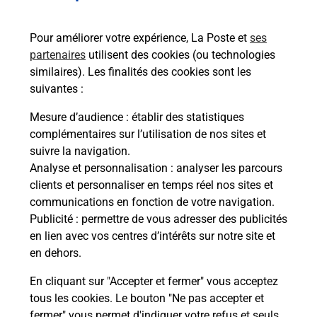
Services
Pour améliorer votre expérience, La Poste et
ses
partenaires
utilisent des cookies (ou technologies
En savoir plus
En sa
similaires). Les finalités des cookies sont les
suivantes :
Ache
Mesure d’audience
: établir des statistiques
dent
sui
complémentaires sur l’utilisation de nos sites et
mante
Vous
suivre la navigation.
de c
Analyse et personnalisation
: analyser les parcours
télé
clients et personnaliser en temps réel nos sites et
Post
communications en fonction de votre navigation.
Publicité
: permettre de vous adresser des publicités
En
en lien avec vos centres d’intérêts sur notre site et
Envoyer un colis
en dehors.
Vous souhaitez envoyer un colis depuis :
En cliquant sur "Accepter et fermer" vous acceptez
WITTENHEIM (68270) ? Découvrez toutes les
tous les cookies. Le bouton "Ne pas accepter et
solutions proposées par La Poste.
fermer" vous permet d'indiquer votre refus et seuls