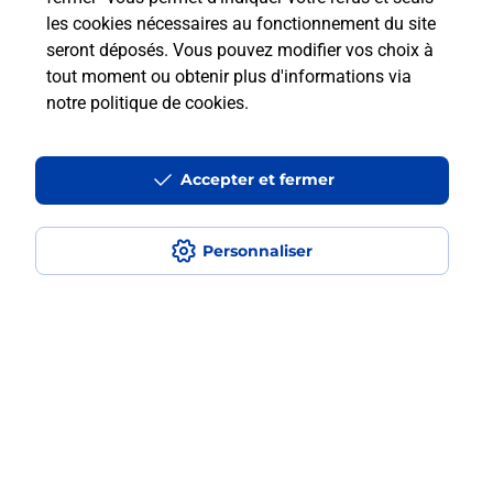
les cookies nécessaires au fonctionnement du site
En savoir plus
seront déposés. Vous pouvez modifier vos choix à
tout moment ou obtenir plus d'informations via
notre politique de cookies
.
Questions fréquemment posées
Accepter et fermer
Quel est le prix d’une numérisation ?
Personnaliser
Où faire des numérisations à
proximité ?
Comment numériser un document ?
Localiser
Liste
Haut-Rhin
WITTENHEIM
WITTENHEIM