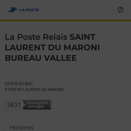
Le lien s'ouvre dans un nouvel onglet
Allez au contenu
Day of the Week
Get directions to La Poste Relais at 23 RUE DU BAC ST LAUR
Hours
La Poste Relais
SAINT
LAURENT DU MARONI
BUREAU VALLEE
23 RUE DU BAC
97320
ST LAURENT DU MARONI
Horaires