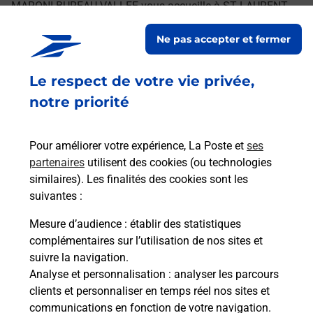
MARONI BUREAU VALLEE vous accueille à ST LAURENT
DU MARONI pour répondre à vos besoins
Ne pas accepter et fermer
d'affranchissement Courrier-Colis.
Le respect de votre vie privée,
Retrouvez toutes nos offres en ligne sur notre site
notre priorité
Pour améliorer votre expérience, La Poste et
ses
partenaires
utilisent des cookies (ou technologies
similaires). Les finalités des cookies sont les
suivantes :
Mesure d’audience
: établir des statistiques
complémentaires sur l’utilisation de nos sites et
suivre la navigation.
Analyse et personnalisation
: analyser les parcours
clients et personnaliser en temps réel nos sites et
communications en fonction de votre navigation.