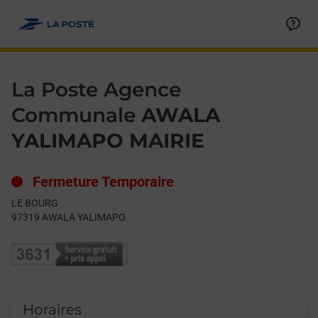
Le lien s'ouvre dans un nouvel onglet
Allez au contenu
Day of the Week
Get directions to La Poste Agence Communale at LE BOURG 
Hours
La Poste Agence
Communale
AWALA
YALIMAPO MAIRIE
Fermeture Temporaire
LE BOURG
97319
AWALA YALIMAPO
Horaires