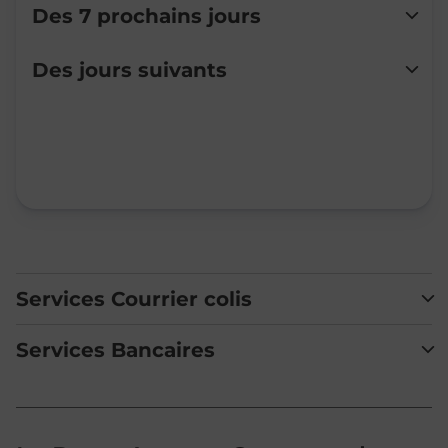
Des 7 prochains jours
Lundi
Fermé
Des jours suivants
Mardi
Fermé
Mercredi
Fermé
Jeudi
Fermé
Vendredi
Fermé
Samedi
Fermé
Dimanche
Fermé
Services Courrier colis
Services Bancaires