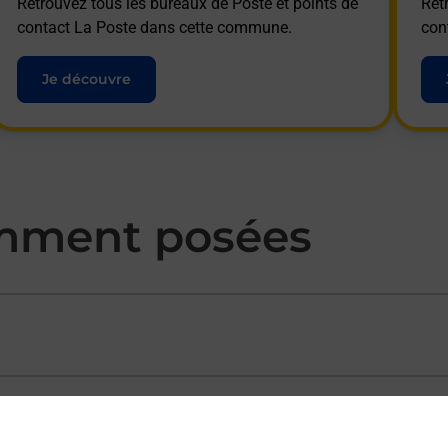
Retrouvez tous les bureaux de Poste et points de
Ret
contact La Poste dans cette commune.
con
Je découvre
mment posées
ectement depuis un bureau de Poste ?