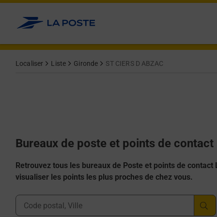
Allez au contenu
Afficher ou masquer la réponse
Afficher ou masquer la réponse
Afficher ou masquer la réponse
Afficher ou masquer la réponse
Afficher ou masquer la réponse
Localiser
Liste
Gironde
ST CIERS D ABZAC
Bureaux de poste et points de contac
Retrouvez tous les bureaux de Poste et points de contact La
visualiser les points les plus proches de chez vous.
Ville, Département, Code Postal