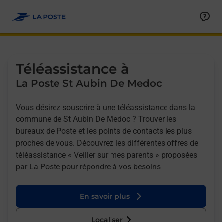
Allez au contenu
Afficher ou masquer la réponse
Afficher ou masquer la réponse
Afficher ou masquer la réponse
Téléassistance à
La Poste St Aubin De Medoc
Vous désirez souscrire à une téléassistance dans la
commune de St Aubin De Medoc ? Trouver les
bureaux de Poste et les points de contacts les plus
proches de vous. Découvrez les différentes offres de
téléassistance « Veiller sur mes parents » proposées
par La Poste pour répondre à vos besoins
En savoir plus
Localiser