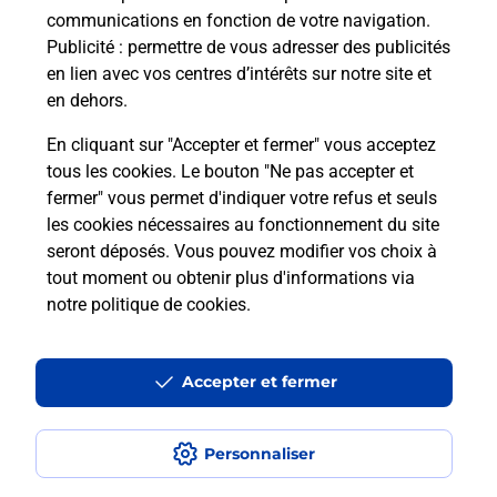
communications en fonction de votre navigation.
Publicité
: permettre de vous adresser des publicités
Comment est installée la
en lien avec vos centres d’intérêts sur notre site et
téléassistance classique ?
en dehors.
En cliquant sur "Accepter et fermer" vous acceptez
tous les cookies. Le bouton "Ne pas accepter et
Localiser
Liste
Liste - téléassistance
fermer" vous permet d'indiquer votre refus et seuls
Gironde - téléassistance
St Aubin De Medoc - téléassistance
les cookies nécessaires au fonctionnement du site
seront déposés. Vous pouvez modifier vos choix à
tout moment ou obtenir plus d'informations via
notre politique de cookies
.
Plan du site
Accessibilité : partiellement conforme
Accepter et fermer
Conditions contractuelles
Personnaliser
Mentions légales