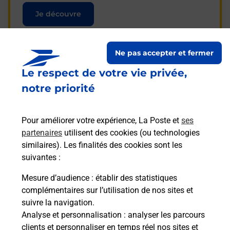
Je découvre
Ne pas accepter et fermer
Le respect de votre vie privée,
Questions fréquemment
notre priorité
posées
Pour améliorer votre expérience, La Poste et
ses
partenaires
utilisent des cookies (ou technologies
La téléassistance classique avec
similaires). Les finalités des cookies sont les
médaillon d’alarme qu’est ce que
suivantes :
c’est ?
Mesure d’audience
: établir des statistiques
complémentaires sur l’utilisation de nos sites et
Comment fonctionne la
suivre la navigation.
téléassistance classique ?
Analyse et personnalisation
: analyser les parcours
clients et personnaliser en temps réel nos sites et