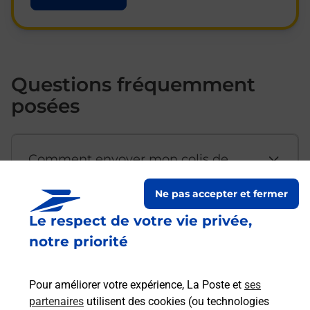
Questions fréquemment
posées
Comment envoyer mon colis de
chez moi ?
Ne pas accepter et fermer
Le respect de votre vie privée,
Est-il possible d’acheter un
notre priorité
emballage directement depuis un
bureau de Poste ?
Pour améliorer votre expérience, La Poste et
ses
partenaires
utilisent des cookies (ou technologies