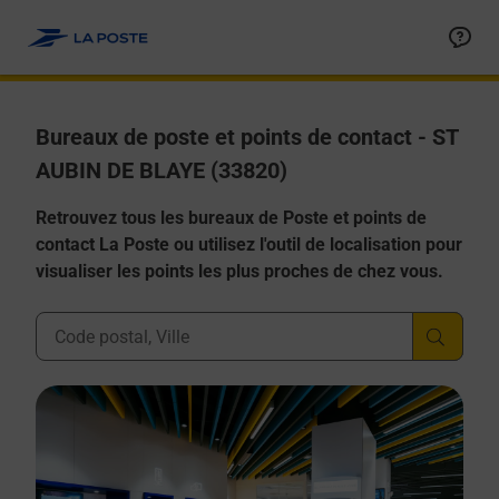
Allez au contenu
Afficher ou masquer la réponse
Afficher ou masquer la réponse
Afficher ou masquer la réponse
Afficher ou masquer la réponse
Afficher ou masquer la réponse
Bureaux de poste et points de contact - ST
AUBIN DE BLAYE (33820)
Retrouvez tous les bureaux de Poste et points de
contact La Poste ou utilisez l'outil de localisation pour
visualiser les points les plus proches de chez vous.
Ville, Département, Code Postal