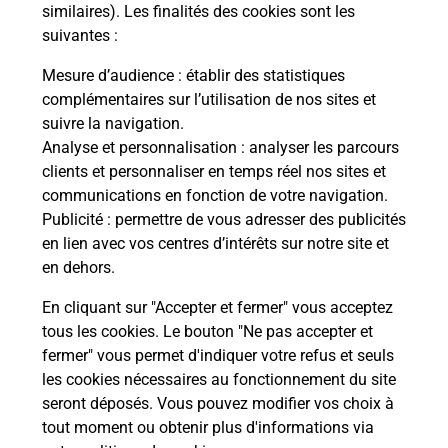
Comment demander une
similaires). Les finalités des cookies sont les
modification de livraison ?
suivantes :
Mesure d’audience
: établir des statistiques
complémentaires sur l’utilisation de nos sites et
Comment La Poste participe-t-elle
suivre la navigation.
à votre sécurité au quotidien ?
Analyse et personnalisation
: analyser les parcours
clients et personnaliser en temps réel nos sites et
communications en fonction de votre navigation.
Puis-je passer mon code de la route
Publicité
: permettre de vous adresser des publicités
avec La Poste et sous quelles
en lien avec vos centres d’intérêts sur notre site et
conditions ?
en dehors.
En cliquant sur "Accepter et fermer" vous acceptez
tous les cookies. Le bouton "Ne pas accepter et
fermer" vous permet d'indiquer votre refus et seuls
Localiser
Liste
Gironde
ST AUBIN DE BLAYE
les cookies nécessaires au fonctionnement du site
seront déposés. Vous pouvez modifier vos choix à
tout moment ou obtenir plus d'informations via