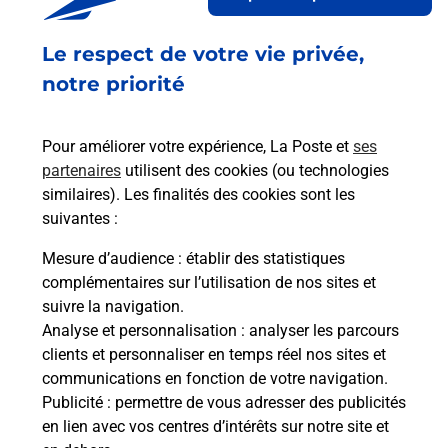
68 AVENUE FERNAND PILLOT
Le respect de votre vie privée,
STATIONS ELAN
33133
GALGON
notre priorité
En savoir plus
Pour améliorer votre expérience, La Poste et
ses
partenaires
utilisent des cookies (ou technologies
Malin !
similaires). Les finalités des cookies sont les
suivantes :
La Poste
Mesure d’audience
: établir des statistiques
en ligne
complémentaires sur l’utilisation de nos sites et
suivre la navigation.
Ouvert 24h/24
Analyse et personnalisation
: analyser les parcours
clients et personnaliser en temps réel nos sites et
En savoir plus
communications en fonction de votre navigation.
Publicité
: permettre de vous adresser des publicités
en lien avec vos centres d’intérêts sur notre site et
Recherchez un autre point de contact