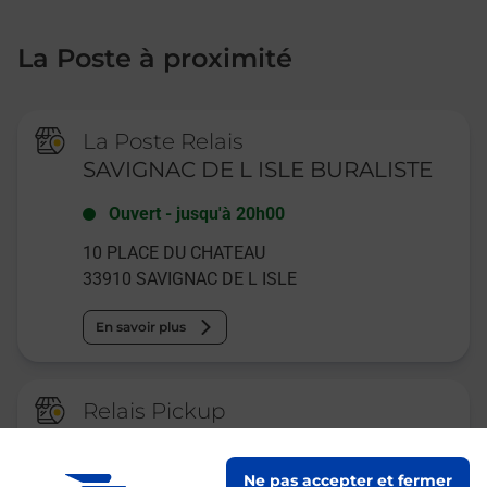
La Poste à proximité
La Poste Relais
SAVIGNAC DE L ISLE BURALISTE
Ouvert
-
jusqu'à
20h00
10 PLACE DU CHATEAU
33910
SAVIGNAC DE L ISLE
En savoir plus
Relais Pickup
STATION TOTAL
Ne pas accepter et fermer
Fermé