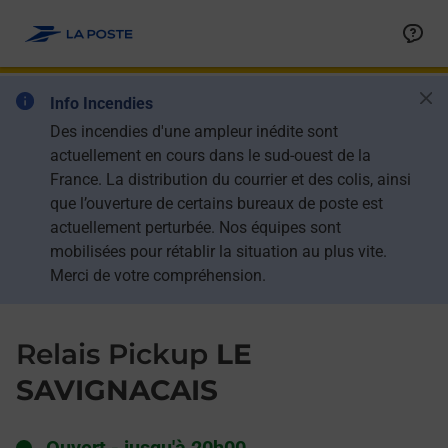
Le lien s'ouvre dans un nouvel onglet
Allez au contenu
Day of the Week
Get directions to Relais Pickup at 10 PLACE DU CHATEAU SAVI
Hours
Ban
Info Incendies
Des incendies d'une ampleur inédite sont
actuellement en cours dans le sud-ouest de la
France. La distribution du courrier et des colis, ainsi
que l’ouverture de certains bureaux de poste est
actuellement perturbée. Nos équipes sont
mobilisées pour rétablir la situation au plus vite.
Merci de votre compréhension.
Relais Pickup
LE
SAVIGNACAIS