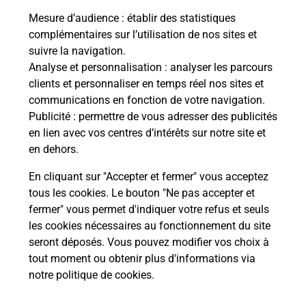
En savoir plus
Mesure d’audience
: établir des statistiques
complémentaires sur l’utilisation de nos sites et
Souscrire à la téléassistance
suivre la navigation.
Analyse et personnalisation
: analyser les parcours
Besoin d’un système de téléassistance à l’intérieur
clients et personnaliser en temps réel nos sites et
et/ou à l’extérieur de votre domicile ? Découvrez
communications en fonction de votre navigation.
les offres téléalarme dans votre bureau de Poste à
Publicité
: permettre de vous adresser des publicités
SALLEBOEUF.
en lien avec vos centres d’intérêts sur notre site et
en dehors.
En savoir plus
En cliquant sur "Accepter et fermer" vous acceptez
tous les cookies. Le bouton "Ne pas accepter et
fermer" vous permet d'indiquer votre refus et seuls
Localiser
Liste
Gironde
SALLEBOEUF
SALLEBOEUF
les cookies nécessaires au fonctionnement du site
seront déposés. Vous pouvez modifier vos choix à
tout moment ou obtenir plus d'informations via
notre politique de cookies
.
Plan du site