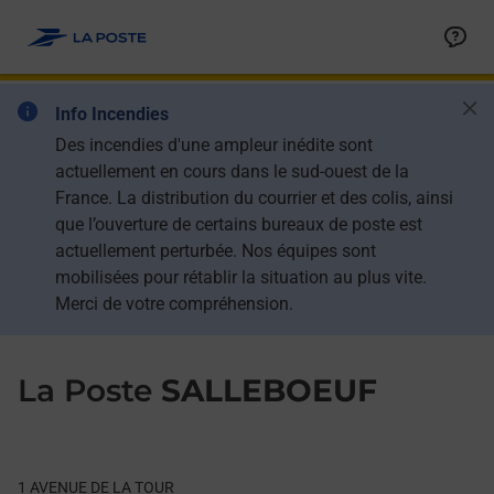
Le lien s'ouvre dans un nouvel onglet
Allez au contenu
Day of the Week
Get directions to La Poste at 1 AVENUE DE LA TOUR SALLEBOE
Hours
Ban
Info Incendies
Des incendies d'une ampleur inédite sont
actuellement en cours dans le sud-ouest de la
France. La distribution du courrier et des colis, ainsi
que l’ouverture de certains bureaux de poste est
actuellement perturbée. Nos équipes sont
mobilisées pour rétablir la situation au plus vite.
Merci de votre compréhension.
La Poste
SALLEBOEUF
1 AVENUE DE LA TOUR