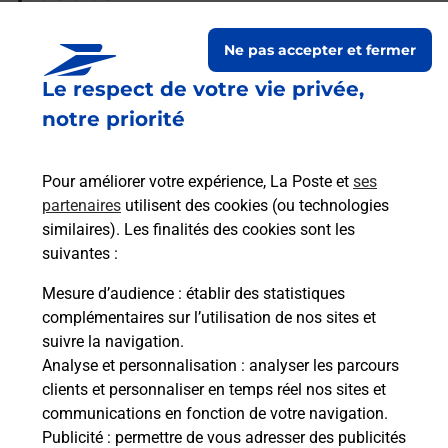
Ne pas accepter et fermer
Existe-il une différence pour
Le respect de votre vie privée,
l’inscription à l’épreuve du code
Auto ou Moto ?
notre priorité
Pour améliorer votre expérience, La Poste et
ses
Les éléments à apporter le jour de
partenaires
utilisent des cookies (ou technologies
l'examen auto ou moto ?
similaires). Les finalités des cookies sont les
suivantes :
Mesure d’audience
: établir des statistiques
Quelles sont les pièces d’identité
complémentaires sur l’utilisation de nos sites et
acceptées pour le passage de
suivre la navigation.
l'examen du code de la route auto
Analyse et personnalisation
: analyser les parcours
et moto ?
clients et personnaliser en temps réel nos sites et
communications en fonction de votre navigation.
Publicité
: permettre de vous adresser des publicités