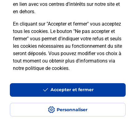
Qu'est-ce qu'un NEPH ?
en lien avec vos centres d’intérêts sur notre site et
en dehors.
En cliquant sur "Accepter et fermer" vous acceptez
tous les cookies. Le bouton "Ne pas accepter et
Localiser
Liste
Liste - examen code de la route
Gironde - examen code de la route
fermer" vous permet d'indiquer votre refus et seuls
Saint Martin Lacaussade - examen code de la route
les cookies nécessaires au fonctionnement du site
seront déposés. Vous pouvez modifier vos choix à
tout moment ou obtenir plus d'informations via
notre politique de cookies
.
Plan du site
Accessibilité : partiellement conforme
Accepter et fermer
Conditions contractuelles
Personnaliser
Mentions légales
Données personnelles et cookies