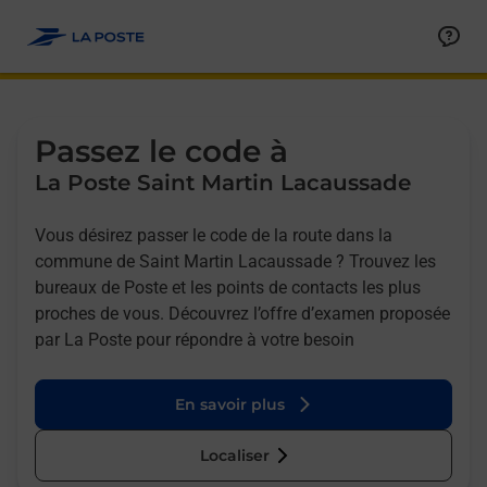
Allez au contenu
Afficher ou masquer la réponse
Afficher ou masquer la réponse
Afficher ou masquer la réponse
Afficher ou masquer la réponse
Passez le code à
La Poste Saint Martin Lacaussade
Vous désirez passer le code de la route dans la
commune de Saint Martin Lacaussade ? Trouvez les
bureaux de Poste et les points de contacts les plus
proches de vous. Découvrez l’offre d’examen proposée
par La Poste pour répondre à votre besoin
En savoir plus
Localiser