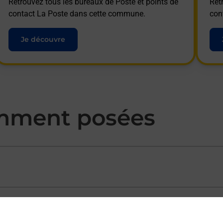
Retrouvez tous les bureaux de Poste et points de
Ret
contact La Poste dans cette commune.
con
Je découvre
mment posées
ectement depuis un bureau de Poste ?