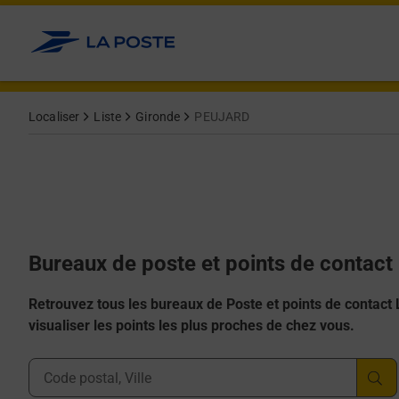
Allez au contenu
Afficher ou masquer la réponse
Afficher ou masquer la réponse
Afficher ou masquer la réponse
Afficher ou masquer la réponse
Afficher ou masquer la réponse
Localiser
Liste
Gironde
PEUJARD
Bureaux de poste et points de contac
Retrouvez tous les bureaux de Poste et points de contact La
visualiser les points les plus proches de chez vous.
Ville, Département, Code Postal