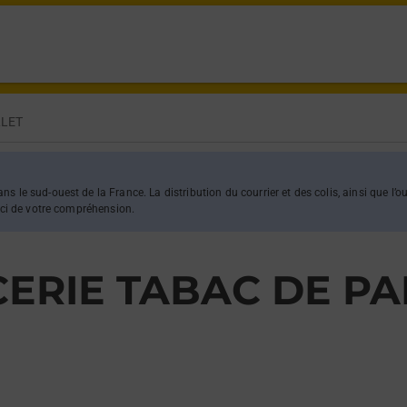
PAILLET,
LLET
s le sud-ouest de la France. La distribution du courrier et des colis, ainsi que l’
erci de votre compréhension.
CERIE TABAC DE PA