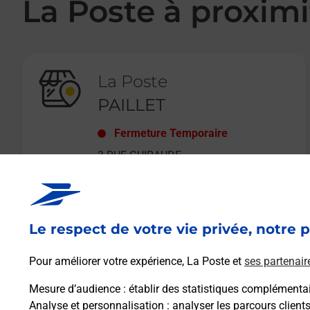
La Poste à proximi
La Poste
PAILLET
Fermeture Temporaire
3 RUE GUIRAUDE
33550
PAILLET
Le respect de votre vie privée, notre p
En savoir plus
Pour améliorer votre expérience, La Poste et
ses partenair
Mesure d’audience
: établir des statistiques complémentair
Analyse et personnalisation
: analyser les parcours client