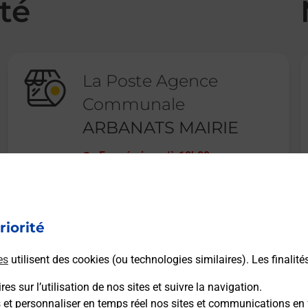
té
La Poste Agence
Communale
ARBANATS MAIRIE
Fermé
-
jusqu'à
10h00
6 PLACE CARAYON LATOUR
33640
ARBANATS
riorité
En savoir plus
es
utilisent des cookies (ou technologies similaires). Les finalité
es sur l’utilisation de nos sites et suivre la navigation.
s et personnaliser en temps réel nos sites et communications en 