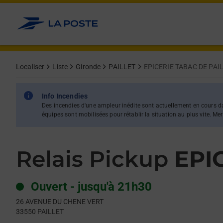
Le lien s'ouvre dans un nouvel onglet
Allez au contenu
Day of the Week
Get directions to Relais Pickup at 26 AVENUE DU CHENE VERT 
Hours
Localiser
Liste
Gironde
PAILLET
EPICERIE TABAC DE PAI
Info Incendies
Des incendies d'une ampleur inédite sont actuellement en cours dan
équipes sont mobilisées pour rétablir la situation au plus vite. M
Relais Pickup
EPI
Ouvert
-
jusqu'à
21h30
26 AVENUE DU CHENE VERT
33550
PAILLET