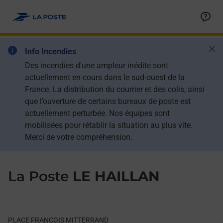
Le lien s'ouvre dans un nouvel onglet
Allez au contenu
Day of the Week
Get directions to La Poste at PLACE FRANCOIS MITTERRAND L
Hours
Ban
Info Incendies
Des incendies d'une ampleur inédite sont
actuellement en cours dans le sud-ouest de la
France. La distribution du courrier et des colis, ainsi
que l’ouverture de certains bureaux de poste est
actuellement perturbée. Nos équipes sont
mobilisées pour rétablir la situation au plus vite.
Merci de votre compréhension.
La Poste
LE HAILLAN
PLACE FRANCOIS MITTERRAND