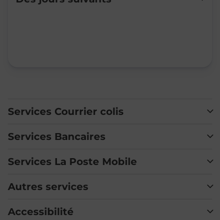
Mardi
09:00
-
12:00
Mercredi
09:00
-
12:15
Jeudi
09:00
-
12:00
Vendredi
09:00
-
12:00
Samedi
Fermé
Dimanche
Fermé
Services Courrier colis
Services Bancaires
Services La Poste Mobile
Autres services
Accessibilité