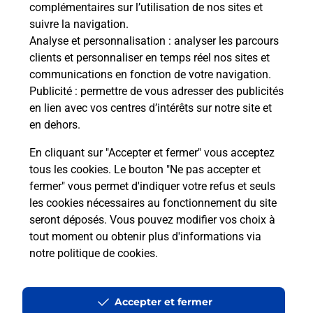
complémentaires sur l’utilisation de nos sites et
En savoir plus
suivre la navigation.
Envoyer un colis
Analyse et personnalisation
: analyser les parcours
clients et personnaliser en temps réel nos sites et
Vous souhaitez envoyer un colis depuis : JEGUN
communications en fonction de votre navigation.
(32360) ? Découvrez toutes les solutions
Publicité
: permettre de vous adresser des publicités
proposées par La Poste.
en lien avec vos centres d’intérêts sur notre site et
en dehors.
En savoir plus
En cliquant sur "Accepter et fermer" vous acceptez
tous les cookies. Le bouton "Ne pas accepter et
fermer" vous permet d'indiquer votre refus et seuls
Localiser
Liste
Gers
JEGUN
JEGUN
les cookies nécessaires au fonctionnement du site
seront déposés. Vous pouvez modifier vos choix à
tout moment ou obtenir plus d'informations via
notre politique de cookies
.
Plan du site
Accessibilité : partiellement conforme
Accepter et fermer