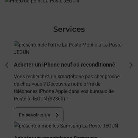
Services
En savoir plus
Acheter un iPhone neuf ou reconditionné
dent
sui
Vous recherchez un smartphone pas cher proche
de chez vous ? Découvrez notre offre de
téléphones iPhone Apple dans vos bureaux de
Poste à JEGUN (32360) !
En savoir plus
En savoir plus