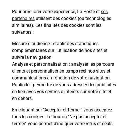
SAINT HIPPOLYTE DU FORT.
Pour améliorer votre expérience, La Poste et
ses
partenaires
utilisent des cookies (ou technologies
En savoir plus
similaires). Les finalités des cookies sont les
En savoir plus
suivantes :
Mesure d’audience
: établir des statistiques
Code de la route auto ou moto
complémentaires sur l’utilisation de nos sites et
suivre la navigation.
Vous cherchez à passer votre code de la route auto
Analyse et personnalisation
: analyser les parcours
ou moto au Bureau La Poste - SAINT HIPPOLYTE
clients et personnaliser en temps réel nos sites et
DU FORT (30170) ? Découvrez l'offre proposée par
communications en fonction de votre navigation.
La Poste.
Publicité
: permettre de vous adresser des publicités
en lien avec vos centres d’intérêts sur notre site et
En savoir plus
Je réserve
en dehors.
En cliquant sur "Accepter et fermer" vous acceptez
tous les cookies. Le bouton "Ne pas accepter et
Localiser
Liste
Gard
ST HIPPOLYTE DU FORT
fermer" vous permet d'indiquer votre refus et seuls
SAINT HIPPOLYTE DU FORT