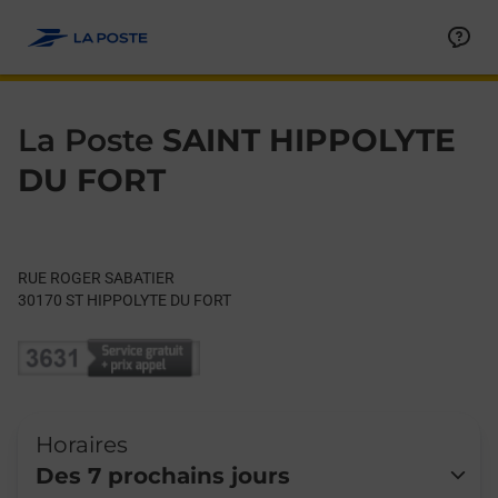
Le lien s'ouvre dans un nouvel onglet
Allez au contenu
Day of the Week
Get directions to La Poste at RUE ROGER SABATIER ST HIPPO
Hours
La Poste
SAINT HIPPOLYTE
DU FORT
RUE ROGER SABATIER
30170
ST HIPPOLYTE DU FORT
Horaires
Des 7 prochains jours