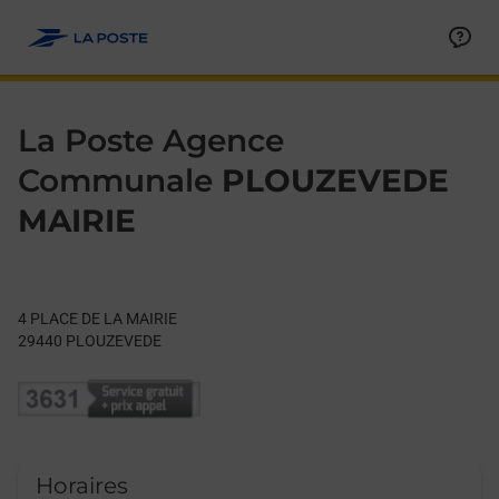
Le lien s'ouvre dans un nouvel onglet
Allez au contenu
Day of the Week
Get directions to La Poste Agence Communale at 4 PLACE DE
Hours
La Poste Agence
Communale
PLOUZEVEDE
MAIRIE
4 PLACE DE LA MAIRIE
29440
PLOUZEVEDE
Horaires