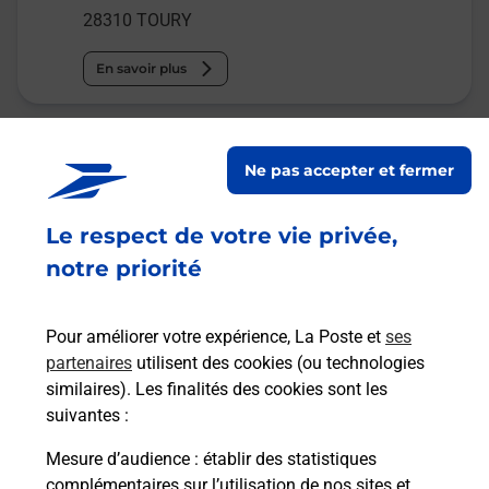
28310
TOURY
En savoir plus
La Poste
Ne pas accepter et fermer
TOURY
Fermé
-
ouvre lundi à
14h30
Le respect de votre vie privée,
14 RUE ARTHUR LAMBERT
notre priorité
28310
TOURY
Pour améliorer votre expérience, La Poste et
ses
En savoir plus
partenaires
utilisent des cookies (ou technologies
similaires). Les finalités des cookies sont les
Malin !
suivantes :
Mesure d’audience
: établir des statistiques
La Poste
complémentaires sur l’utilisation de nos sites et