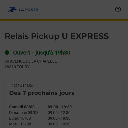
Le lien s'ouvre dans un nouvel onglet
Allez au contenu
Day of the Week
Get directions to Relais Pickup at 50 AVENUE DE LA CHAPELLE
Hours
Relais Pickup
U EXPRESS
Ouvert
-
jusqu'à
19h30
50 AVENUE DE LA CHAPELLE
28310
TOURY
Horaires
Des 7 prochains jours
Samedi 08/08
09:00
-
19:30
Dimanche 09/08
09:00
-
12:30
Lundi 10/08
09:00
-
19:30
Mardi 11/08
09:00
-
19:30