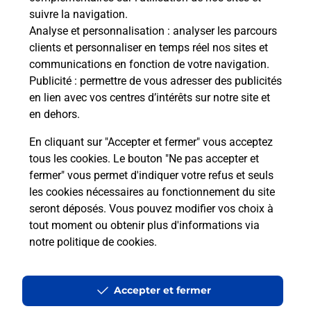
en ligne
suivre la navigation.
Analyse et personnalisation
: analyser les parcours
Ouvert 24h/24
clients et personnaliser en temps réel nos sites et
communications en fonction de votre navigation.
En savoir plus
Publicité
: permettre de vous adresser des publicités
en lien avec vos centres d’intérêts sur notre site et
en dehors.
Recherchez un autre point de contact
En cliquant sur "Accepter et fermer" vous acceptez
tous les cookies. Le bouton "Ne pas accepter et
fermer" vous permet d'indiquer votre refus et seuls
Localiser
Liste
Eure-et-Loir
TOURY
U EXPRESS
les cookies nécessaires au fonctionnement du site
seront déposés. Vous pouvez modifier vos choix à
tout moment ou obtenir plus d'informations via
notre politique de cookies
.
Plan du site
Accessibilité : partiellement conforme
Accepter et fermer