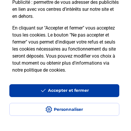
Puis-je passer mon code de la route
Publicité
: permettre de vous adresser des publicités
avec La Poste et sous quelles
en lien avec vos centres d’intérêts sur notre site et
conditions ?
en dehors.
En cliquant sur "Accepter et fermer" vous acceptez
tous les cookies. Le bouton "Ne pas accepter et
fermer" vous permet d'indiquer votre refus et seuls
Localiser
Liste
Eure-et-Loir
ST PREST
les cookies nécessaires au fonctionnement du site
seront déposés. Vous pouvez modifier vos choix à
tout moment ou obtenir plus d'informations via
notre politique de cookies
.
Plan du site
Accessibilité : partiellement conforme
Accepter et fermer
Conditions contractuelles
Personnaliser
Mentions légales
Données personnelles et cookies