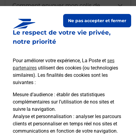
Comment envoyer mon colis de
chez moi ?
Ne pas accepter et fermer
Le respect de votre vie privée,
Est-il possible d’acheter un
notre priorité
emballage directement depuis un
bureau de Poste ?
Pour améliorer votre expérience, La Poste et
ses
partenaires
utilisent des cookies (ou technologies
Comment demander une
similaires). Les finalités des cookies sont les
modification de livraison ?
suivantes :
Mesure d’audience
: établir des statistiques
complémentaires sur l’utilisation de nos sites et
Comment La Poste participe-t-elle
suivre la navigation.
à votre sécurité au quotidien ?
Analyse et personnalisation
: analyser les parcours
clients et personnaliser en temps réel nos sites et
communications en fonction de votre navigation.