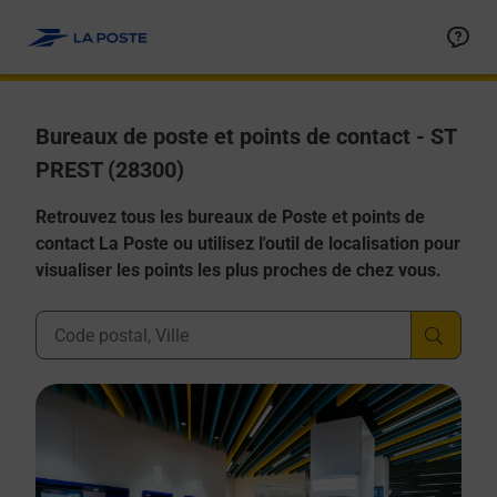
Allez au contenu
Afficher ou masquer la réponse
Afficher ou masquer la réponse
Afficher ou masquer la réponse
Afficher ou masquer la réponse
Afficher ou masquer la réponse
Bureaux de poste et points de contact - ST
PREST (28300)
Retrouvez tous les bureaux de Poste et points de
contact La Poste ou utilisez l'outil de localisation pour
visualiser les points les plus proches de chez vous.
Ville, Département, Code Postal