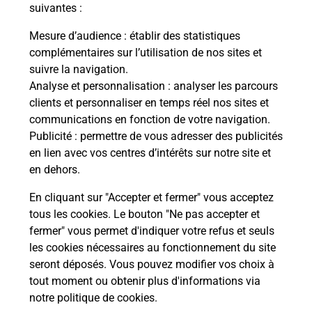
modification de livraison ?
suivantes :
Mesure d’audience
: établir des statistiques
complémentaires sur l’utilisation de nos sites et
Comment La Poste participe-t-elle
suivre la navigation.
à votre sécurité au quotidien ?
Analyse et personnalisation
: analyser les parcours
clients et personnaliser en temps réel nos sites et
communications en fonction de votre navigation.
Puis-je passer mon code de la route
Publicité
: permettre de vous adresser des publicités
avec La Poste et sous quelles
en lien avec vos centres d’intérêts sur notre site et
conditions ?
en dehors.
En cliquant sur "Accepter et fermer" vous acceptez
tous les cookies. Le bouton "Ne pas accepter et
fermer" vous permet d'indiquer votre refus et seuls
Localiser
Liste
Eure-et-Loir
MAGNY
les cookies nécessaires au fonctionnement du site
seront déposés. Vous pouvez modifier vos choix à
tout moment ou obtenir plus d'informations via
notre politique de cookies
.