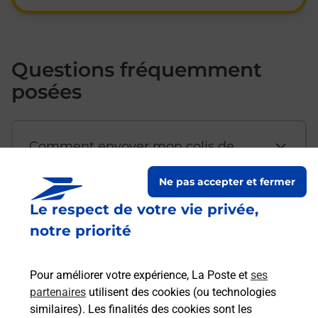
Questions fréquemment
posées
Comment envoyer mon colis de
chez moi ?
Ne pas accepter et fermer
Le respect de votre vie privée,
Est-il possible d’acheter un
notre priorité
emballage directement depuis un
bureau de Poste ?
Pour améliorer votre expérience, La Poste et
ses
partenaires
utilisent des cookies (ou technologies
Comment demander une
similaires). Les finalités des cookies sont les