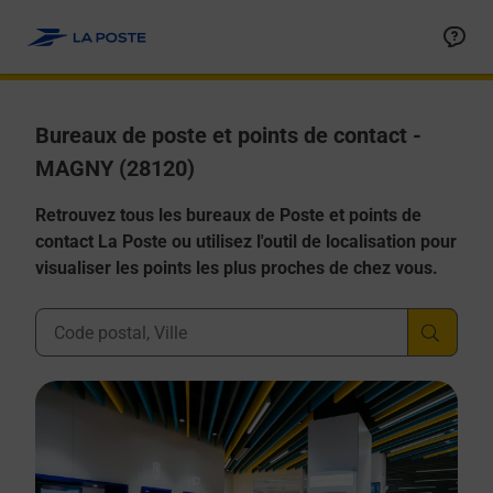
Allez au contenu
Afficher ou masquer la réponse
Afficher ou masquer la réponse
Afficher ou masquer la réponse
Afficher ou masquer la réponse
Afficher ou masquer la réponse
Bureaux de poste et points de contact -
MAGNY (28120)
Retrouvez tous les bureaux de Poste et points de
contact La Poste ou utilisez l'outil de localisation pour
visualiser les points les plus proches de chez vous.
Ville, Département, Code Postal